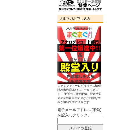
メルマガお申し込み
まぐまぐでアナログリリース情報
購読者数日本no.1メールマガジ
ン。月合計10万部配信。限定情報
やsale情報先行紹介などお得な情
報が無料で手に入ります。
電子メールアドレス(半角)
を記入しクリック。