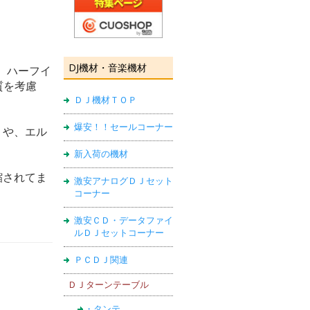
DJ機材・音楽機材
様。ハーフイ
質を考慮
ＤＪ機材ＴＯＰ
爆安！！セールコーナー
」や、エル
新入荷の機材
縮されてま
激安アナログＤＪセット
コーナー
激安ＣＤ・データファイ
ルＤＪセットコーナー
ＰＣＤＪ関連
ＤＪターンテーブル
・タンテ