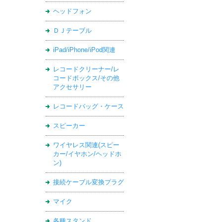
ヘッドフォン
ＤＪテーブル
iPad/iPhone/iPod関連
レコードクリーナー/レ
コードボックス/その他
アクセサリー
レコードバッグ・ケース
スピーカー
ワイヤレス関連(スピー
カー/イヤホン/ヘッドホ
ン)
接続ケーブル変換プラグ
マイク
各種スタンド