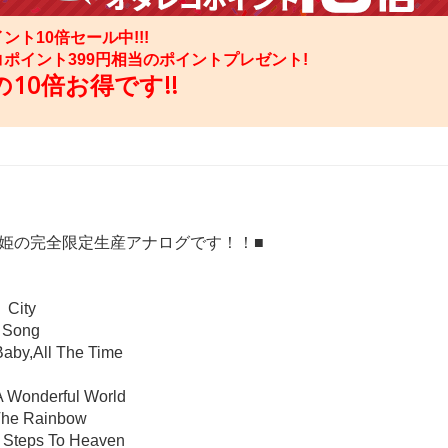
ント10倍セール中!!!
コポイント
399
円相当のポイントプレゼント!
10倍お得です!!
歌姫の完全限定生産アナログです！！■
 City
 Song
Baby,All The Time
A Wonderful World
The Rainbow
 Steps To Heaven