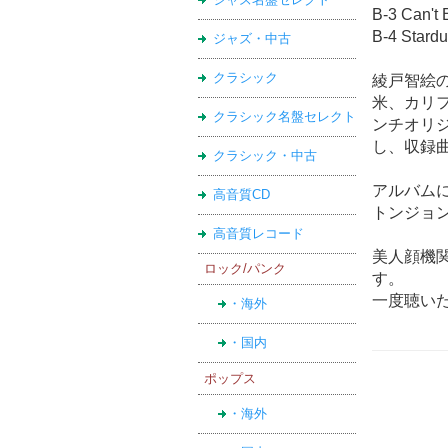
B-3 Can't
B-4 Stardu
ジャズ・中古
クラシック
綾戸智絵の
米、カリフ
クラシック名盤セレクト
ンチオリジ
し、収録
クラシック・中古
アルバム
高音質CD
トンジョン
高音質レコード
美人顔機
ロック/パンク
す。
一度聴い
・海外
・国内
ポップス
・海外