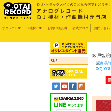
オタレコTOP
DJ機材TOP
お買い物説明
公式ブログ
お問い合わ
綾戸智絵(LP
SNS