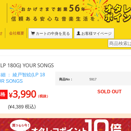
せ
会社概要
カートの中身を見る
お客様マイページ
 180G) YOUR SONGS
商品No：
5917
3,990
SOLD OUT
¥
価格
（税抜）
税込)
(¥
4,389