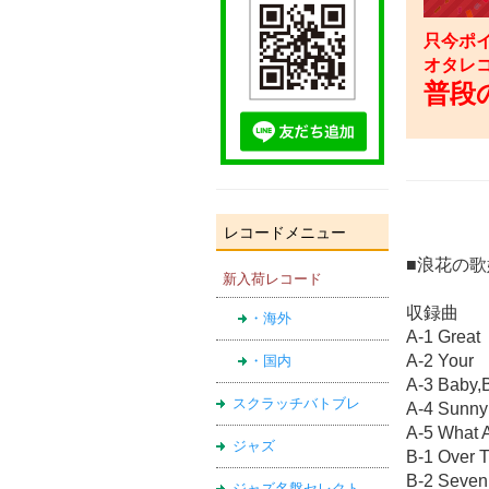
只今ポイ
オタレ
普段の
レコードメニュー
■浪花の
新入荷レコード
収録曲
・海外
A-1 Great
A-2 Your
・国内
A-3 Baby,
スクラッチバトブレ
A-4 Sunny
A-5 What 
ジャズ
B-1 Over 
B-2 Seven
ジャズ名盤セレクト