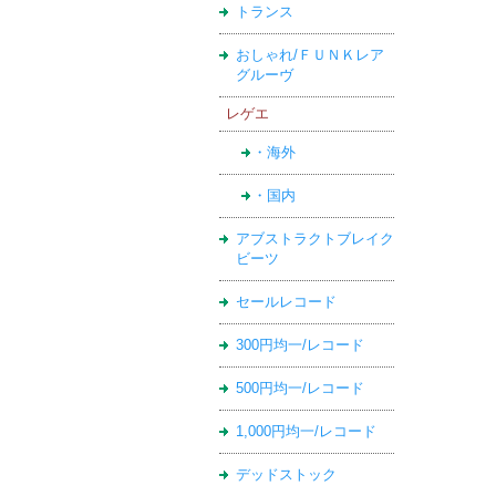
トランス
おしゃれ/ＦＵＮＫレア
グルーヴ
レゲエ
・海外
・国内
アブストラクトブレイク
ビーツ
セールレコード
300円均一/レコード
500円均一/レコード
1,000円均一/レコード
デッドストック