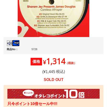
商品No：
5728
1,314
¥
価格
（税抜）
税込)
(¥
1,445
SOLD OUT
只今ポイント10倍セール中!!!