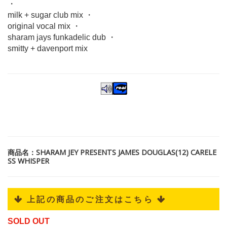
・
milk + sugar club mix ・
original vocal mix ・
sharam jays funkadelic dub ・
smitty + davenport mix
商品名：SHARAM JEY PRESENTS JAMES DOUGLAS(12) CARELE
SS WHISPER
 上記の商品のご注文はこちら 
SOLD OUT