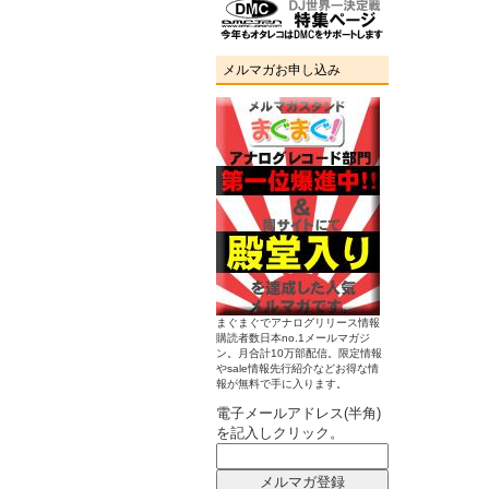
メルマガお申し込み
まぐまぐでアナログリリース情報
購読者数日本no.1メールマガジ
ン。月合計10万部配信。限定情報
やsale情報先行紹介などお得な情
報が無料で手に入ります。
電子メールアドレス(半角)
を記入しクリック。