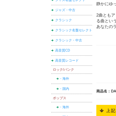
静かにゆ
ジャズ・中古
2曲とも
クラシック
る曲とい
あなたの
クラシック名盤セレクト
クラシック・中古
高音質CD
高音質レコード
ロック/パンク
・海外
・国内
商品名：DA L
ポップス
・海外
 上