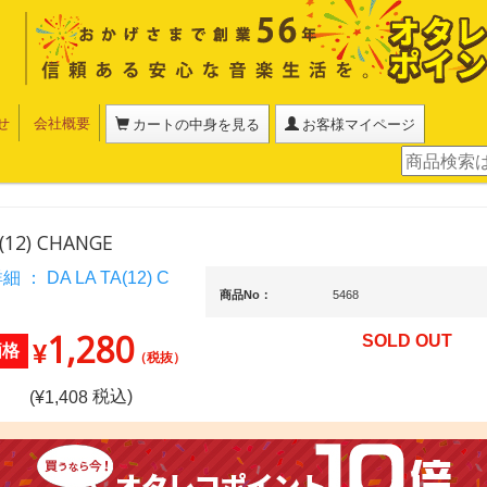
せ
会社概要
カートの中身を見る
お客様マイページ
(12) CHANGE
商品No：
5468
1,280
SOLD OUT
¥
価格
（税抜）
税込)
(¥
1,408