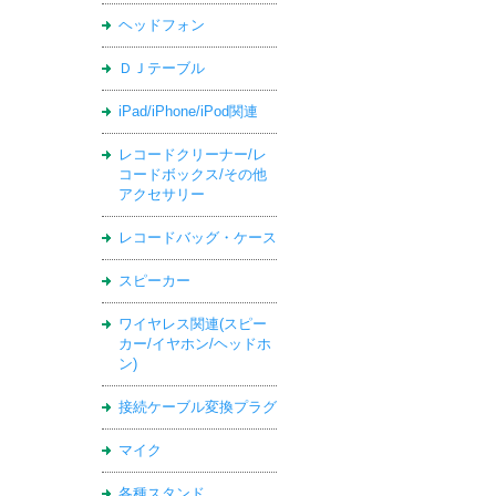
ヘッドフォン
ＤＪテーブル
iPad/iPhone/iPod関連
レコードクリーナー/レ
コードボックス/その他
アクセサリー
レコードバッグ・ケース
スピーカー
ワイヤレス関連(スピー
カー/イヤホン/ヘッドホ
ン)
接続ケーブル変換プラグ
マイク
各種スタンド