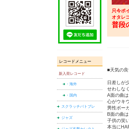
只今ポイ
オタレ
普段の
レコードメニュー
■天気の
新入荷レコード
日差しが
・海外
せわしな
A面の曲
・国内
心がウキ
スクラッチバトブレ
男性ボー
B面の曲
ジャズ
子供の笑
本当にHA
ジャズ名盤セレクト