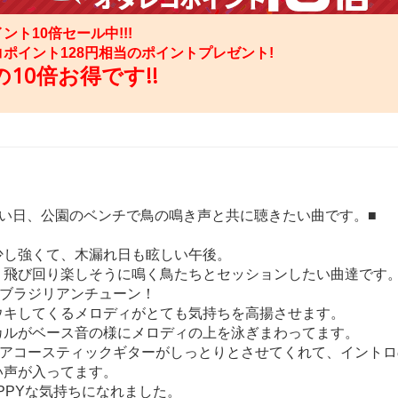
ント10倍セール中!!!
コポイント
128
円相当のポイントプレゼント!
10倍お得です!!
良い日、公園のベンチで鳥の鳴き声と共に聴きたい曲です。■
少し強くて、木漏れ日も眩しい午後。
く飛び回り楽しそうに鳴く鳥たちとセッションしたい曲達です
はブラジリアンチューン！
ウキしてくるメロディがとても気持ちを高揚させます。
カルがベース音の様にメロディの上を泳ぎまわってます。
はアコースティックギターがしっとりとさせてくれて、イントロ
い声が入ってます。
PPYな気持ちになれました。