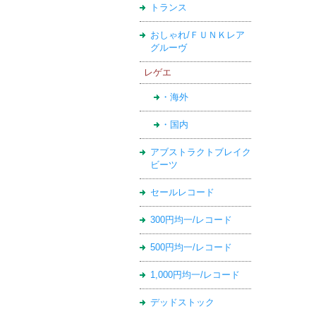
トランス
おしゃれ/ＦＵＮＫレア
グルーヴ
レゲエ
・海外
・国内
アブストラクトブレイク
ビーツ
セールレコード
300円均一/レコード
500円均一/レコード
1,000円均一/レコード
デッドストック