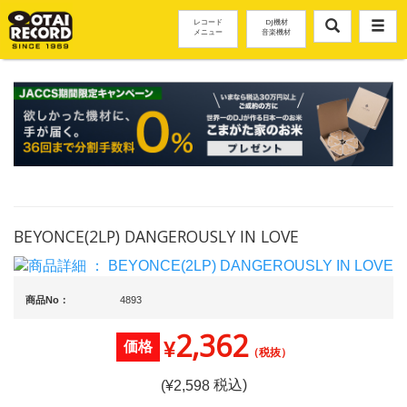
レコード
DJ機材
メニュー
音楽機材
BEYONCE(2LP) DANGEROUSLY IN LOVE
商品No：
4893
2,362
¥
価格
（税抜）
税込)
(¥
2,598