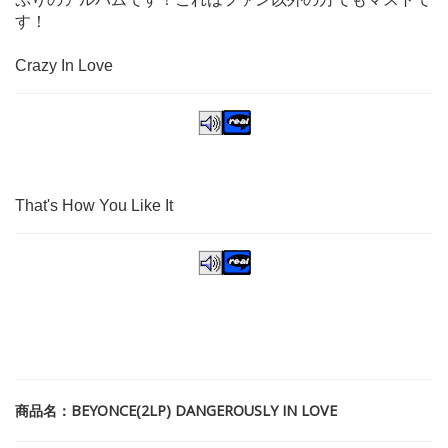
す！
Crazy In Love
That's How You Like It
商品名：BEYONCE(2LP) DANGEROUSLY IN LOVE