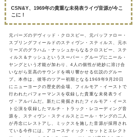
CSN&Y、1969年の貴重な未発表ライヴ音源が今こ
こに！
元バーズのデヴィッド・クロスビー、元バッファロー・
スプリングフィールドのスティヴン・スティルス、元ホ
リーズのグラハム・ナッシュからなるクロスビー、ステ
ィルス＆ナッシュというスーパー・グループにニール・
ヤングという才能が加わり、4人の個性が絶妙に溶け合
いながら至高のサウンドを鳴り響かせる伝説のグルー
プ。本作は、彼等のツアー初期となる1969年9月20日
にニューヨークの歴史的会場、フィルモア・イーストで
行われたパフォーマンスを収録した貴重な未発表ライ
ヴ・アルバムだ。新たに発掘されたフィルモア・イース
ト公演を収録したマルチ・トラック・レコーディング音
源を、スティヴン・スティルスとニール・ヤングの二人
が丹念にレストアし、ミックスを施した音源が採用され
ている今作には、アコースティック・セットとエレクト