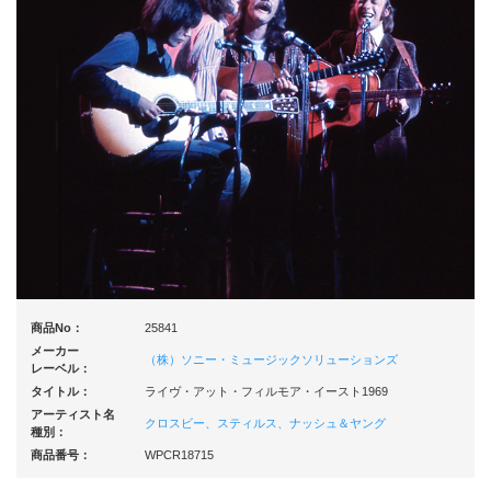
商品No：
25841
メーカー
（株）ソニー・ミュージックソリューションズ
レーベル：
タイトル：
ライヴ・アット・フィルモア・イースト1969
アーティスト名
クロスビー、スティルス、ナッシュ＆ヤング
種別：
商品番号：
WPCR18715