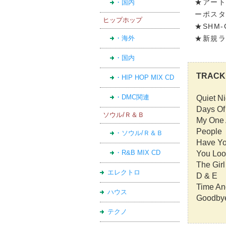
★アート
・国内
ーポス
ヒップホップ
★SHM
・海外
★新規
・国内
TRACK 
・HIP HOP MIX CD
・DMC関連
Quiet Ni
Days Of
ソウル/Ｒ＆Ｂ
My One 
People
・ソウル/Ｒ＆Ｂ
Have Yo
・R&B MIX CD
You Loo
The Gir
エレクトロ
D & E
Time An
ハウス
Goodbye
テクノ