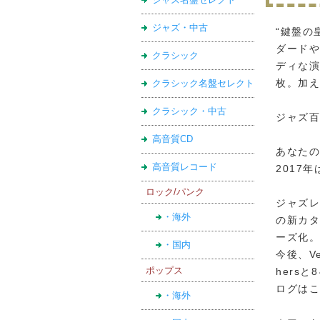
ジャズ・中古
“鍵盤の
ダード
クラシック
ディな
枚。加
クラシック名盤セレクト
クラシック・中古
ジャズ
高音質CD
あなたの
高音質レコード
2017
ロック/パンク
ジャズレ
・海外
の新カ
ーズ化
・国内
今後、Ver
ポップス
hers
ログは
・海外