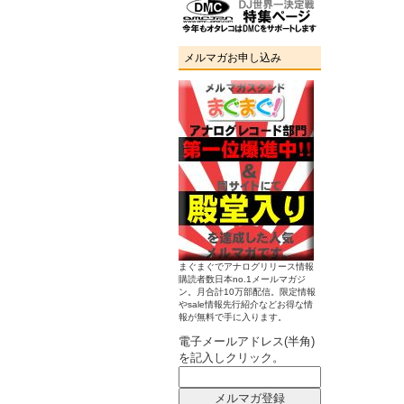
メルマガお申し込み
まぐまぐでアナログリリース情報
購読者数日本no.1メールマガジ
ン。月合計10万部配信。限定情報
やsale情報先行紹介などお得な情
報が無料で手に入ります。
電子メールアドレス(半角)
を記入しクリック。