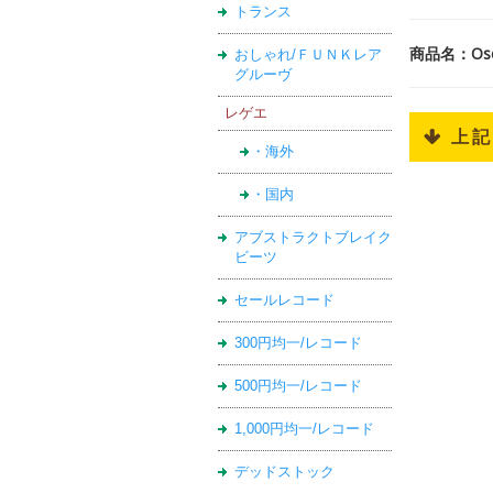
トランス
商品名：Osc
おしゃれ/ＦＵＮＫレア
グルーヴ
レゲエ
 上
・海外
・国内
アブストラクトブレイク
ビーツ
セールレコード
300円均一/レコード
500円均一/レコード
1,000円均一/レコード
デッドストック