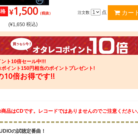
1,500
¥
価格
点
注文数
（税抜）
税込)
(¥
1,650
ント10倍セール中!!!
コポイント
150
円相当のポイントプレゼント!
10倍お得です!!
の商品はCDです。レコードではありませんのでご注意ください
 AUDIOの試聴定番曲！