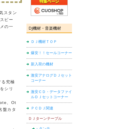
気スタン
スピー
メの一
DJ機材・音楽機材
ＤＪ機材ＴＯＰ
爆安！！セールコーナー
新入荷の機材
激安アナログＤＪセット
コーナー
する究極
をシリ
激安ＣＤ・データファイ
ルＤＪセットコーナー
ote、Ot
ＰＣＤＪ関連
名盤カタ
ＤＪターンテーブル
・タンテ