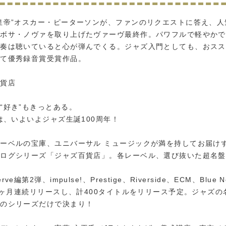
皇帝”オスカー・ピーターソンが、ファンのリクエストに答え、人
やボサ・ノヴァを取り上げたヴァーヴ最終作。パワフルで軽やかで
演奏は聴いていると心が弾んでくる。ジャズ入門としても、おスス
えて優秀録音賞受賞作品。
百貨店
“好き”もきっとある。
年は、いよいよジャズ生誕100周年！
ーベルの宝庫、ユニバーサル ミュージックが満を持してお届け
タログシリーズ「ジャズ百貨店」。各レーベル、選び抜いた超名盤
。
ve編第2弾、impulse!、Prestige、Riverside、ECM、Blue N
と8ヶ月連続リリースし、計400タイトルをリリース予定。ジャズの
このシリーズだけで決まり！