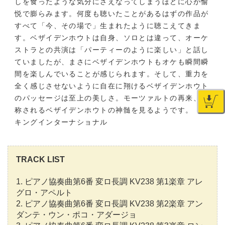
しを食ったような気分にさえなってしまうほどに心が愉
悦で膨らみます。何度も聴いたことがあるはずの作品が
すべて「今、その場で」生まれたように聴こえてきま
す。ベザイデンホウトは自身、ソロとは違って、オーケ
ストラとの共演は「パーティーのように楽しい」と話し
ていましたが、まさにベザイデンホウトもオケも瞬間瞬
間を楽しんでいることが感じられます。そして、重力を
全く感じさせないように自在に翔けるベザイデンホウト
のパッセージは至上の美しさ。モーツァルトの再来、と
称されるベザイデンホウトの神髄を見るようです。
キングインターナショナル
TRACK LIST
1. ピアノ協奏曲第6番 変ロ長調 KV238 第1楽章 アレ
グロ・アペルト
2. ピアノ協奏曲第6番 変ロ長調 KV238 第2楽章 アン
ダンテ・ウン・ポコ・アダージョ