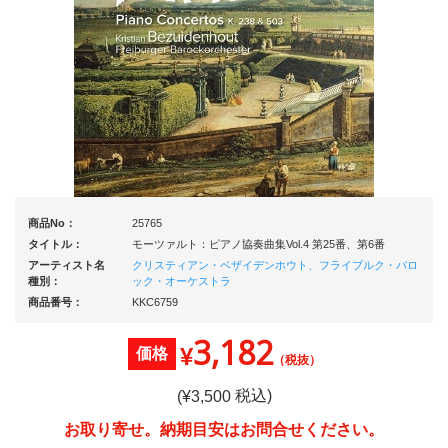
商品No：
25765
タイトル：
モーツァルト：ピアノ協奏曲集Vol.4 第25番、第6番
アーティスト名
クリスティアン・ベザイデンホウト、フライブルク・バロ
種別：
ック・オーケストラ
商品番号：
KKC6759
3,182
¥
価格
（税抜）
税込)
(¥
3,500
お取り寄せ。納期目安はお問合せください。