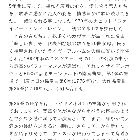
5年間に渡って、揺れる若者の心を、愛し合う恋人たち
を、放浪に憑かれた人の姿を、情感豊かに歌い続けてき
た。一躍知られる事になった1970年の大ヒット「ファ
イアー・アンド・レイン」、初の全米1位を獲得した
「きみの友だち」、数多くのカヴァーが生まれた名曲
「寂しい夜」等、代表的な歌の数々を30曲収録。長ら
く待望されていたライヴ・アルバムを念頭に置いて開催
された1992年秋の全米ツアー。その14回の公演の中か
ら最高のパフォーマンスが選ばれ、それまベザイデンホ
ウトとFBOによるモーツァルトの協奏曲集、第4弾の登
場です!若き日の協奏曲第6番(1776年)と、大作協奏曲
第25番(1786年)という組み合わせ。
第25番の終楽章は、《イドメネオ》の主題が引用され
ておりますが、楽章全体がさながらオペラの序曲のよう
なワクワク感に満ちてい演奏されています。鮮やかで大
満足の終結を迎えると同時に、さらにそこから新たな世
界が始まりそうで、ディスクが終わってしまって肩透か