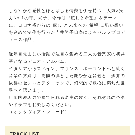
しなやかな感性とほとばしる情熱を併せ持つ、人気&実
力No.1の寺井尚子。今作は『癒しと希望』をテーマ
に、コロナ禍からの”癒し”と未来への“希望”に強い想い
を込めて制作を行った寺井尚子自身によるセルフプロデ
ュース作品。
近年目覚ましい活躍で注目を集める二人の音楽家の初共
演となるデュオ・アルバム。
イタリアからスペイン、フランス、ポーランドへと続く
音楽の旅路は、周防の凛とした艶やかな音色と、酒井の
抜群のセンスとテクニックで、幻想的で歌心に満ちた世
界へと誘います。
圧倒的表現力で奏でられる名曲の数々、それぞれの色彩
やドラマをお楽しみください。
（オクタヴィア・レコード）
TRACK LIST