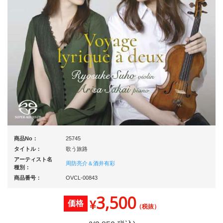
商品No：
25745
タイトル：
歌う旅路
アーティスト名
周防亮介＆酒井有彩
種別：
商品番号：
OVCL-00843
3,500
¥
価格
（税抜）