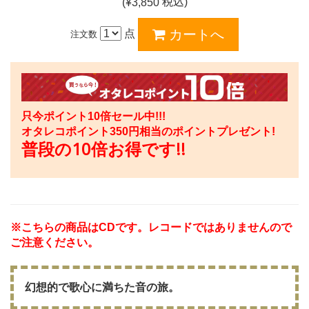
税込)
(¥
3,850
点
注文数
只今ポイント10倍セール中!!!
オタレコポイント
350
円相当のポイントプレゼント!
普段の10倍お得です!!
※こちらの商品はCDです。レコードではありませんので
ご注意ください。
幻想的で歌心に満ちた音の旅。