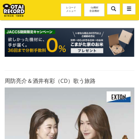
レコード
DJ機材
メニュー
音楽機材
周防亮介＆酒井有彩（CD）歌う旅路