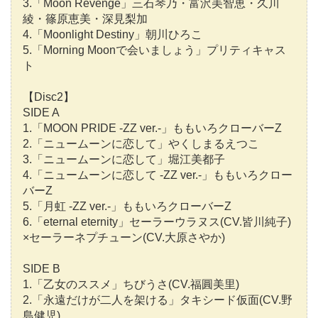
3.「Moon Revenge」三石琴乃・富沢美智恵・久川
綾・篠原恵美・深見梨加
4.「Moonlight Destiny」朝川ひろこ
5.「Morning Moonで会いましょう」プリティキャス
ト
【Disc2】
SIDE A
1.「MOON PRIDE -ZZ ver.-」ももいろクローバーZ
2.「ニュームーンに恋して」やくしまるえつこ
3.「ニュームーンに恋して」堀江美都子
4.「ニュームーンに恋して -ZZ ver.-」ももいろクロー
バーZ
5.「月虹 -ZZ ver.-」ももいろクローバーZ
6.「eternal eternity」セーラーウラヌス(CV.皆川純子)
×セーラーネプチューン(CV.大原さやか)
SIDE B
1.「乙女のススメ」ちびうさ(CV.福圓美里)
2.「永遠だけが二人を架ける」タキシード仮面(CV.野
島健児)