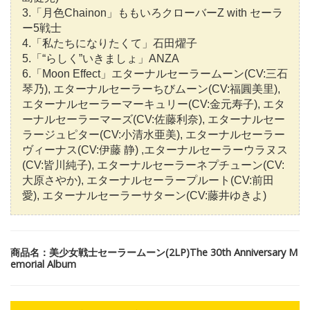
3.「月色Chainon」ももいろクローバーZ with セーラ
ー5戦士
4.「私たちになりたくて」石田燿子
5.「“らしく”いきましょ」ANZA
6.「Moon Effect」エターナルセーラームーン(CV:三石
琴乃), エターナルセーラーちびムーン(CV:福圓美里),
エターナルセーラーマーキュリー(CV:金元寿子), エタ
ーナルセーラーマーズ(CV:佐藤利奈), エターナルセー
ラージュピター(CV:小清水亜美), エターナルセーラー
ヴィーナス(CV:伊藤 静) ,エターナルセーラーウラヌス
(CV:皆川純子), エターナルセーラーネプチューン(CV:
大原さやか), エターナルセーラープルート(CV:前田
愛), エターナルセーラーサターン(CV:藤井ゆきよ)
商品名：美少女戦士セーラームーン(2LP)The 30th Anniversary M
emorial Album