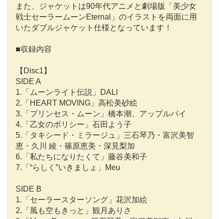
また、ジャケットは90年代アニメと劇場版「美少女
戦士セーラームーンEternal」のイラストを両面に用
いたダブルジャケット仕様となっています！
■収録内容
【Disc1】
SIDE A
1.「ムーンライト伝説」DALI
2.「HEART MOVING」高松美砂絵
3.「プリンセス・ムーン」橋本潮、アップルパイ
4.「乙女のポリシー」石田よう子
5.「タキシード・ミラージュ」三石琴乃・富沢美智
恵・久川 綾・篠原恵美・深見梨加
6.「私たちになりたくて」藤谷美和子
7.「“らしく”いきましょ」Meu
SIDE B
1.「セーラースターソング」花沢加絵
2.「風も空もきっと」観月ありさ