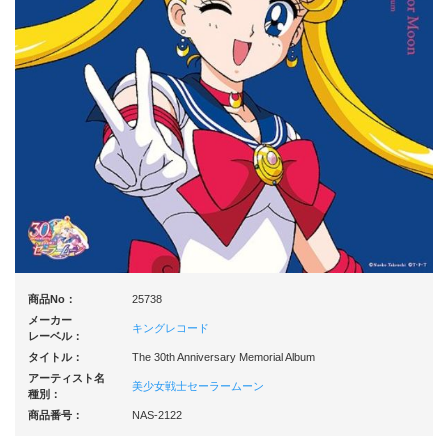
商品No：
25738
メーカー
キングレコード
レーベル：
タイトル：
The 30th Anniversary Memorial Album
アーティスト名
美少女戦士セーラームーン
種別：
商品番号：
NAS-2122