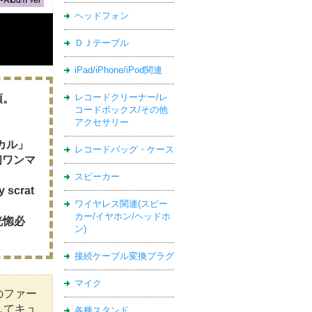
ヘッドフォン
ＤＪテーブル
iPad/iPhone/iPod関連
レコードクリーナー/レ
須。
コードボックス/その他
アクセサリー
カル」
レコードバッグ・ケース
初ワンマ
スピーカー
scrat
ワイヤレス関連(スピー
カー/イヤホン/ヘッドホ
恍惚必
ン)
接続ケーブル変換プラグ
マイク
のファー
してキュ
各種スタンド