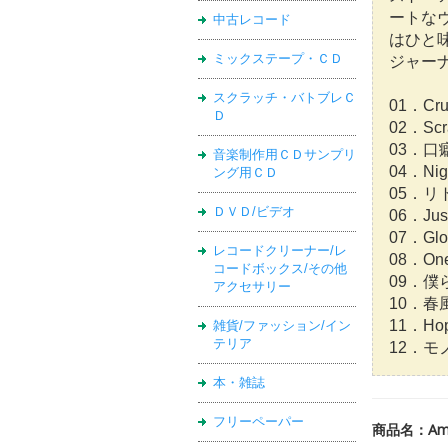
ートな
中古レコード
はひと味
ミックステープ・ＣＤ
ジャー
スクラッチ・バトブレＣ
01．Crui
Ｄ
02．Scra
03．口癖
音楽制作用ＣＤサンプリ
04．Nig
ング用ＣＤ
05．リ
ＤＶＤ/ビデオ
06．Just
07．Glo
レコードクリーナー/レ
08．One
コードボックス/その他
09．僕
アクセサリー
10．
11．Hop
雑貨/ファッション/イン
テリア
12．モノ
本・雑誌
フリーペーパー
商品名：Amam