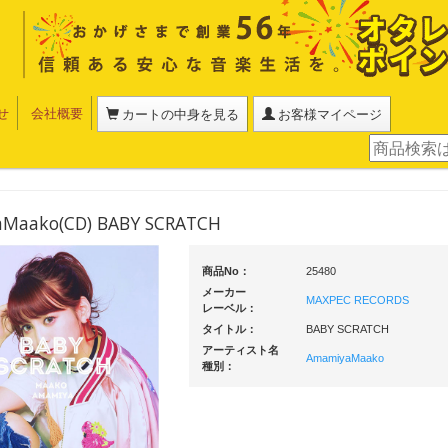
せ
会社概要
カートの中身を見る
お客様マイページ
Maako(CD) BABY SCRATCH
商品No：
25480
メーカー
MAXPEC RECORDS
レーベル：
タイトル：
BABY SCRATCH
アーティスト名
AmamiyaMaako
種別：