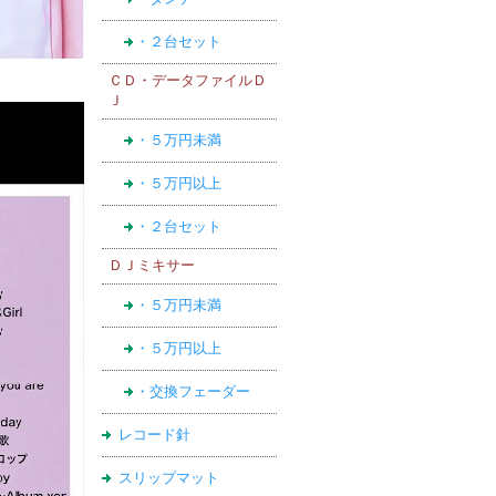
・２台セット
ＣＤ・データファイルＤ
Ｊ
・５万円未満
・５万円以上
・２台セット
ＤＪミキサー
・５万円未満
・５万円以上
・交換フェーダー
レコード針
スリップマット