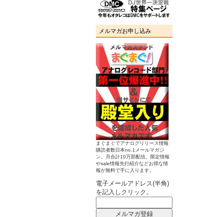
メルマガお申し込み
まぐまぐでアナログリリース情報
購読者数日本no.1メールマガジ
ン。月合計10万部配信。限定情報
やsale情報先行紹介などお得な情
報が無料で手に入ります。
電子メールアドレス(半角)
を記入しクリック。