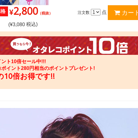
2,800
¥
価格
点
注文数
（税抜）
税込)
(¥
3,080
ント10倍セール中!!!
コポイント
280
円相当のポイントプレゼント!
10倍お得です!!