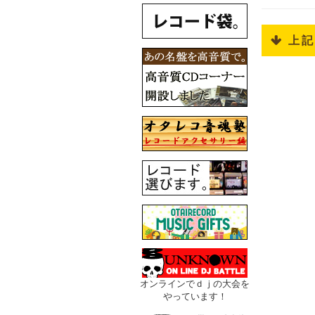
 上
オンラインでｄｊの大会を
やっています！