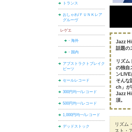
トランス
おしゃれ/ＦＵＮＫレア
グルーヴ
レゲエ
・海外
Jazz
話題のス
・国内
リズム
アブストラクトブレイク
の独自
ビーツ
ンLIV
そんな話
セールレコード
ch」
300円均一/レコード
Jazz
須。
500円均一/レコード
1,000円均一/レコード
リズム
デッドストック
スト・