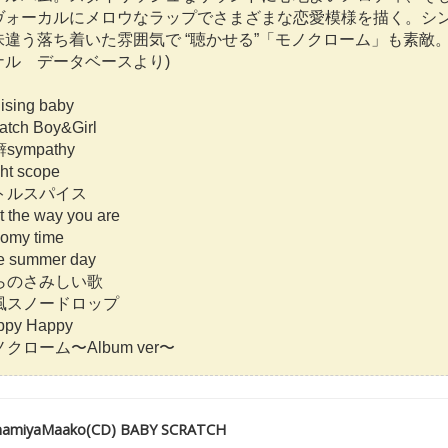
ヴォーカルにメロウなラップでさまざまな恋愛模様を描く。シ
違う落ち着いた雰囲気で “聴かせる”「モノクローム」も素敵。(
ナル データベースより)
sing baby
tch Boy&Girl
sympathy
ht scope
トルスパイス
 the way you are
omy time
 summer day
らのさみしい歌
春風スノードロップ
py Happy
クローム〜Album ver〜
iyaMaako(CD) BABY SCRATCH