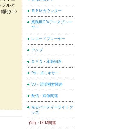
ングルと
ＢＰＭカウンター
幡)(CD
業務用CD/データプレー
ヤー
レコードプレーヤー
アンプ
ＤＶＤ・本教則系
PA・卓ミキサー
VJ・照明機材関連
配信・映像関連
光るパーティーライトグ
ッズ
作曲・DTM関連