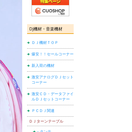
DJ機材・音楽機材
ＤＪ機材ＴＯＰ
爆安！！セールコーナー
新入荷の機材
激安アナログＤＪセット
コーナー
激安ＣＤ・データファイ
ルＤＪセットコーナー
ＰＣＤＪ関連
ＤＪターンテーブル
・タンテ