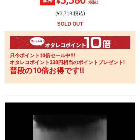
¥
価格
（税抜）
税込)
(¥
3,718
SOLD OUT
只今ポイント10倍セール中!!!
オタレコポイント
338
円相当のポイントプレゼント!
普段の10倍お得です!!