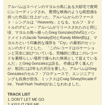
アルバムはスペインのマヨルカ島にある大邸宅で夜間
にレコーディングされ、豊潤な映画のような瞑想感を
持った作品に仕上がった。アルバムからのファース
ト・シングルは「Heavenly」となる。セルフ・タイ
トルのデビュー・アルバムがリリースされたのと同じ
頃、マヨルカ島へ移ったGreg Gonzalez(Vo/G)とバン
ドメイトのJacob Tomsky(Dr)とRandy Miller(B)は、マ
ヨルカという印象的な場所を『Cry』の最初のセッシ
ョンのガイドとした。 「このレコードはロケーショ
ンと完全に結びついている。究極的に僕はこのレコー
ドを素晴らしい場所で撮られた映画として捉えている
んだ」とGreg Gonzalezは語る。 作曲は早く進んだ
が、歌詞には2年もの月日を要した。アルバムはGreg
Gonzalezのセルフ・プロデュースで、エンジニアリ
ングも自身が担当。ミックスはCraig Silvey(Arcade F
ire、YeahYeah Yeahs)がおこなわれました。
TRACK LIST
1. DON'T LET ME GO
2. KISS IT OFF ME