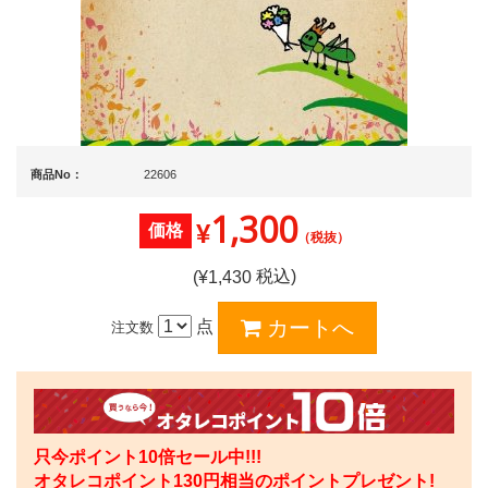
商品No：
22606
1,300
¥
価格
（税抜）
税込)
(¥
1,430
点
注文数
只今ポイント10倍セール中!!!
オタレコポイント
130
円相当のポイントプレゼント!