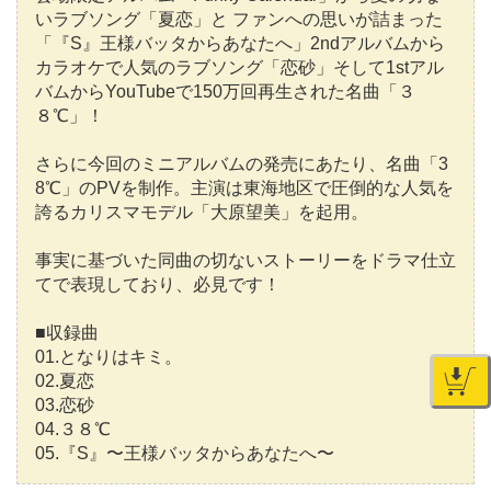
いラブソング「夏恋」と ファンへの思いが詰まった
「『S』王様バッタからあなたへ」2ndアルバムから
カラオケで人気のラブソング「恋砂」そして1stアル
バムからYouTubeで150万回再生された名曲「３
８℃」！
さらに今回のミニアルバムの発売にあたり、名曲「3
8℃」のPVを制作。主演は東海地区で圧倒的な人気を
誇るカリスマモデル「大原望美」を起用。
事実に基づいた同曲の切ないストーリーをドラマ仕立
てで表現しており、必見です！
■収録曲
01.となりはキミ。
02.夏恋
03.恋砂
04.３８℃
05.『S』〜王様バッタからあなたへ〜