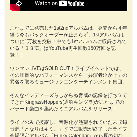
これまでに発売した1st2ndアルバムは、発売から４年
経つ今もバックオーダーが止まらず、1stアルバムは
ついに1万枚を突破！中でも1stアルバムに収録されて
いる「３８℃」はYouTube再生回数150万回を記
録！！
ワンマンLIVEはSOLD OUT！ライブイベントでは、
その圧倒的なパフォーマンスから「共演者泣かせ」の
異名を取るミュージックエンターテインメント集団。
そんなインディーズらしからぬ脅威の記録を打ち立て
てきたKingrassHoppers(通称キングラ)がこれまでの
バラード楽曲を集めたミニアルバムをリリース！
ライブのみで披露し、音源化が熱望されていた未収録
音源「となりはキミ。」すでに販売が終了したライブ
会場限定アルバム「Funky Calendar」から夏の切な