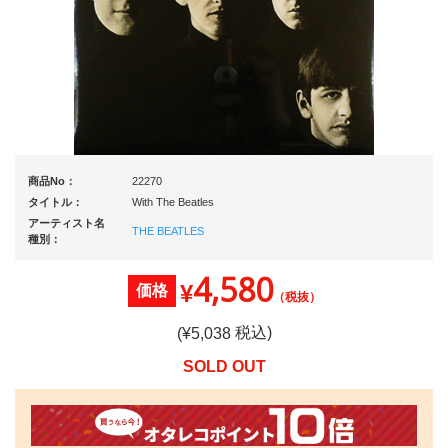
商品No：
22270
タイトル：
With The Beatles
アーティスト名
THE BEATLES
種別：
4,580
¥
価格
（税抜）
税込)
(¥
5,038
SOLD OUT