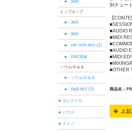
・国内
別チュー
ヒップホップ
【CONTE
・海外
■SESSIO
■AUDIO 
・国内
■MIDI R
■COMMON
・HIP HOP MIX CD
■AUDIO E
■MIDI ED
・DMC関連
■MIXING
ソウル/Ｒ＆Ｂ
■OTHER 
・ソウル/Ｒ＆Ｂ
商品名：PRO
・R&B MIX CD
エレクトロ
 上
ハウス
テクノ