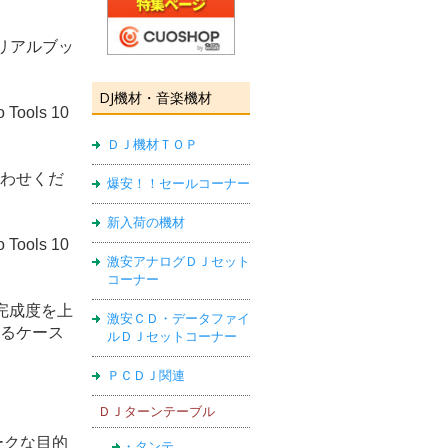
ートリアルブッ
DJ機材・音楽機材
ols 10
ＤＪ機材ＴＯＰ
い合わせくだ
爆安！！セールコーナー
新入荷の機材
ols 10
激安アナログＤＪセット
コーナー
完成度を上
激安ＣＤ・データファイ
面するケース
ルＤＪセットコーナー
ＰＣＤＪ関連
ＤＪターンテーブル
ークな目的
・タンテ