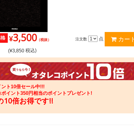
3,500
¥
価格
点
注文数
（税抜）
税込)
(¥
3,850
ント10倍セール中!!!
コポイント
350
円相当のポイントプレゼント!
10倍お得です!!