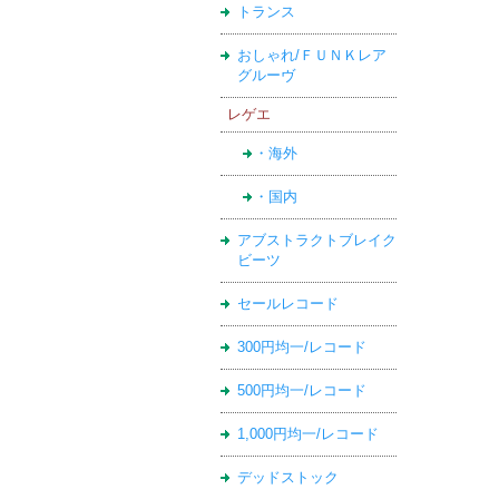
トランス
おしゃれ/ＦＵＮＫレア
グルーヴ
レゲエ
・海外
・国内
アブストラクトブレイク
ビーツ
セールレコード
300円均一/レコード
500円均一/レコード
1,000円均一/レコード
デッドストック