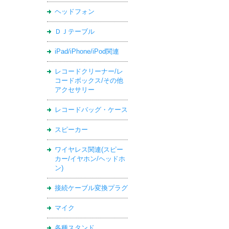
ヘッドフォン
ＤＪテーブル
iPad/iPhone/iPod関連
レコードクリーナー/レ
コードボックス/その他
アクセサリー
レコードバッグ・ケース
スピーカー
ワイヤレス関連(スピー
カー/イヤホン/ヘッドホ
ン)
接続ケーブル変換プラグ
マイク
各種スタンド