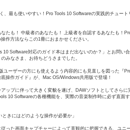
、最も使いやすい！Pro Tools 10 Softwareの実践的チュ
なたも！ 中級者のあなたも！ 上級者を自認するあなたも！Pro To
areの操作方法ならこの1冊におまかせください。
ools 10 Software対応のガイド本はまだ出ないのか？」とお問
くのみなさま、お待ちどうさまでした。
版ユーザーの方にも使えるよう内容的にも見直しを図った『Pro To
re徹底操作ガイド』が、Mac OS/Windows共用版で登場！
ンアップに伴って大きく変貌を遂げ、DAWソフトとしてさらに
Tools 10 Softwareの各種機能を、実際の音楽制作時に必ず直
。
たいときにはどのような操作が必要か」
に従った画面キャプチャーによって直観的に把握できる、ユニ