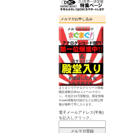
メルマガお申し込み
まぐまぐでアナログリリース情報
購読者数日本no.1メールマガジ
ン。月合計10万部配信。限定情報
やsale情報先行紹介などお得な情
報が無料で手に入ります。
電子メールアドレス(半角)
を記入しクリック。