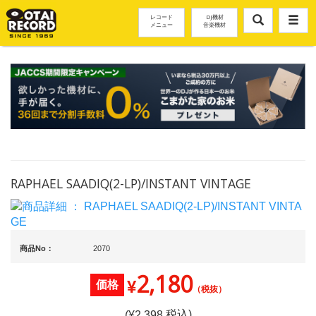
レコード
DJ機材
メニュー
音楽機材
RAPHAEL SAADIQ(2-LP)/INSTANT VINTAGE
商品No：
2070
2,180
¥
価格
（税抜）
税込)
(¥
2,398