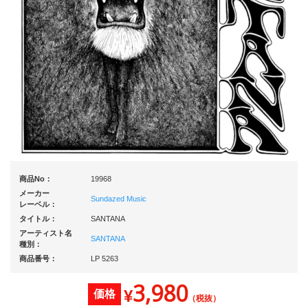
商品No：
19968
メーカー
Sundazed Music
レーベル：
タイトル：
SANTANA
アーティスト名
SANTANA
種別：
商品番号：
LP 5263
3,980
¥
価格
（税抜）