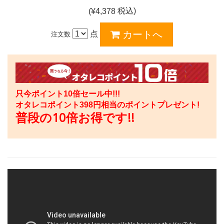
税込)
(¥
4,378
点
注文数
只今ポイント10倍セール中!!!
オタレコポイント
398
円相当のポイントプレゼント!
普段の10倍お得です!!