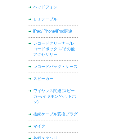
ヘッドフォン
ＤＪテーブル
iPad/iPhone/iPod関連
レコードクリーナー/レ
コードボックス/その他
アクセサリー
レコードバッグ・ケース
スピーカー
ワイヤレス関連(スピー
カー/イヤホン/ヘッドホ
ン)
接続ケーブル変換プラグ
マイク
各種スタンド