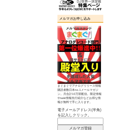
メルマガお申し込み
まぐまぐでアナログリリース情報
購読者数日本no.1メールマガジ
ン。月合計10万部配信。限定情報
やsale情報先行紹介などお得な情
報が無料で手に入ります。
電子メールアドレス(半角)
を記入しクリック。