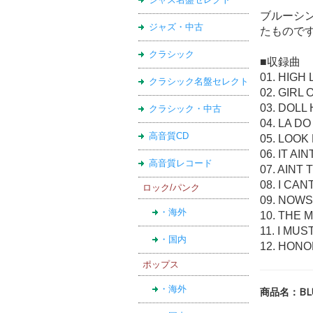
ブルーシ
ジャズ・中古
たもので
クラシック
■収録曲
01. HIGH 
クラシック名盤セレクト
02. GIRL
03. DOLL
クラシック・中古
04. LA DO
高音質CD
05. LOO
06. IT AI
高音質レコード
07. AINT
08. I CA
ロック/パンク
09. NOWS
・海外
10. THE 
11. I MU
・国内
12. HON
ポップス
・海外
商品名：BLU