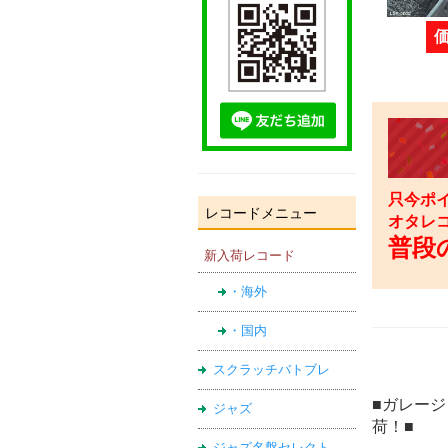
只今ポイ
レコードメニュー
オタレ
普段の
新入荷レコード
・海外
・国内
スクラッチバトブレ
■ガレー
ジャズ
荷！■
ジャズ名盤セレクト