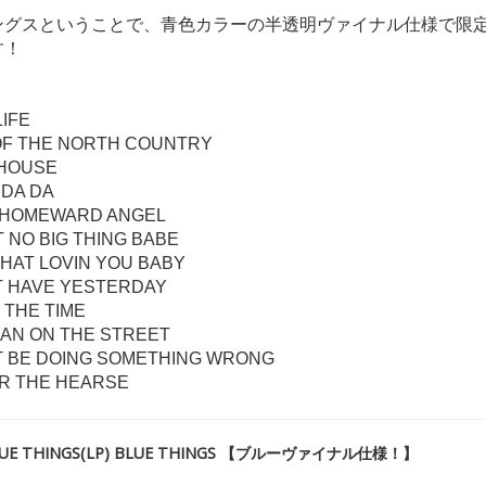
ングスということで、青色カラーの半透明ヴァイナル仕様で限
す！
LIFE
 OF THE NORTH COUNTRY
 HOUSE
 DA DA
K HOMEWARD ANGEL
NT NO BIG THING BABE
 THAT LOVIN YOU BABY
NT HAVE YESTERDAY
 THE TIME
MAN ON THE STREET
ST BE DOING SOMETHING WRONG
OR THE HEARSE
E THINGS(LP) BLUE THINGS 【ブルーヴァイナル仕様！】