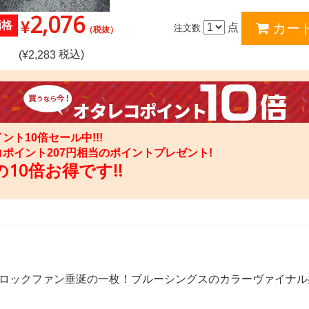
2,076
¥
価格
点
注文数
（税抜）
税込)
(¥
2,283
ント10倍セール中!!!
コポイント
207
円相当のポイントプレゼント!
10倍お得です!!
ジロックファン垂涎の一枚！ブルーシングスのカラーヴァイナル