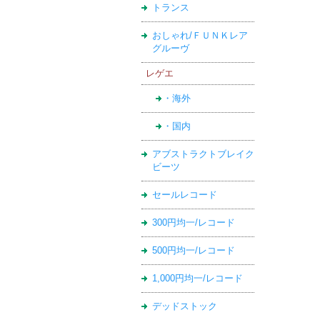
トランス
おしゃれ/ＦＵＮＫレア
グルーヴ
レゲエ
・海外
・国内
アブストラクトブレイク
ビーツ
セールレコード
300円均一/レコード
500円均一/レコード
1,000円均一/レコード
デッドストック