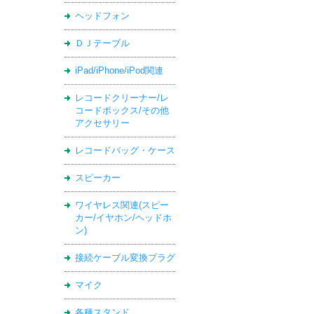
ヘッドフォン
ＤＪテーブル
iPad/iPhone/iPod関連
レコードクリーナー/レ
コードボックス/その他
アクセサリー
レコードバッグ・ケース
スピーカー
ワイヤレス関連(スピー
カー/イヤホン/ヘッドホ
ン)
接続ケーブル変換プラグ
マイク
各種スタンド