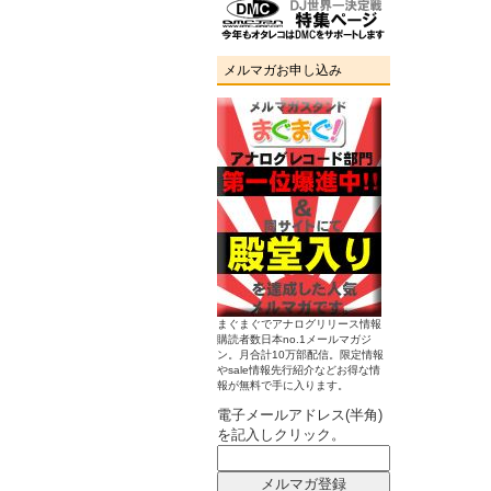
メルマガお申し込み
まぐまぐでアナログリリース情報
購読者数日本no.1メールマガジ
ン。月合計10万部配信。限定情報
やsale情報先行紹介などお得な情
報が無料で手に入ります。
電子メールアドレス(半角)
を記入しクリック。