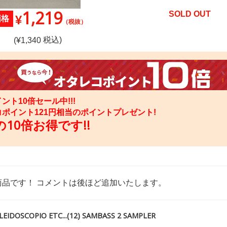
1,219
SOLD OUT
¥
価格
（税抜）
税込)
(¥
1,340
ント10倍セール中!!!
コポイント
121
円相当のポイントプレゼント!
10倍お得です!!
商品です！ コメントは後ほど追加いたします。
DOSCOPIO ETC...(12) SAMBASS 2 SAMPLER