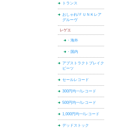
トランス
おしゃれ/ＦＵＮＫレア
グルーヴ
レゲエ
・海外
・国内
アブストラクトブレイク
ビーツ
セールレコード
300円均一/レコード
500円均一/レコード
1,000円均一/レコード
デッドストック