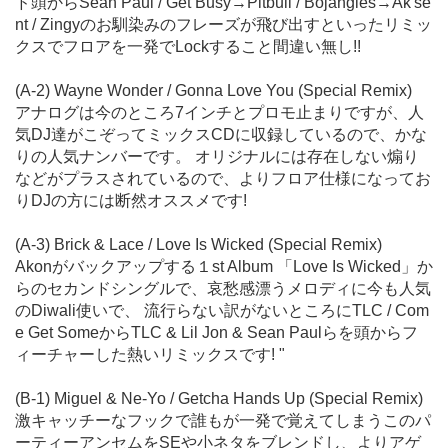
ド頭からSean Paul / Get Busy→Pitbull / Bojangles→Ak'se
nt / Zingyのお馴染みのフレーズが飛び出すといったリミッ
クスでフロアを一発でLockすること間違い無し!!
(A-2) Wayne Wonder / Gonna Love You (Special Remix)
アナログは今のところ7インチとプロモ止まりですが、人
気DJ達がこぞってミックスCDに収録しているので、かな
りの人気ナンバーです。 オリジナルには存在しない煽り
などがプラスされているので、よりフロア仕様になってお
りDJの方には断然オススメです!
(A-3) Brick & Lace / Love Is Wicked (Special Remix)
Akonがバックアップする１st Album 「Love Is Wicked」か
らのセカンドシングルで、哀愁感漂うメロディに今も人気
のDiwali使いで、 流行らない訳がないところにTLC / Com
e Get SomeからTLC & Lil Jon & Sean Paulらを頭からフ
ィーチャーした熱いリミックスです! "
(B-1) Miguel & Ne-Yo / Getcha Hands Up (Special Remix)
激キャッチーなフックで誰もが一発で覚えてしまうこのパ
ーティーアンセムをSEや小ネタをブレンドし、よりアゲ