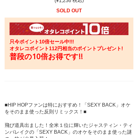
税込)
(¥
1,236
SOLD OUT
只今ポイント10倍セール中!!!
オタレコポイント
112
円相当のポイントプレゼント!
普段の10倍お得です!!
■HIP HOPファンは特におすすめ！「SEXY BACK」オケ
をそのまま使った反則リミックス！■
飛び道具出ました！全米１位に輝いたジャスティン・ティ
ンバレイクの「SEXY BACK」のオケをそのまま使った謎