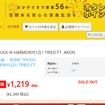
せ
会社概要
カートの中身を見る
お客様マイページ
UGS-N-HARMONY(12) I TRIED FT. AKON
商品No：
14904
メーカー
US
レーベル：
1,219
SOLD OUT
¥
価格
（税抜）
税込)
(¥
1,340