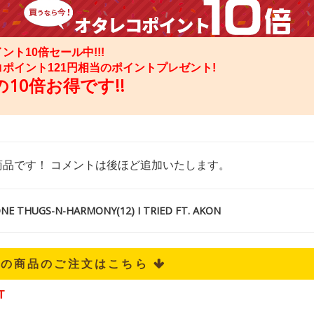
ント10倍セール中!!!
コポイント
121
円相当のポイントプレゼント!
10倍お得です!!
商品です！ コメントは後ほど追加いたします。
 THUGS-N-HARMONY(12) I TRIED FT. AKON
記の商品のご注文はこちら 
T