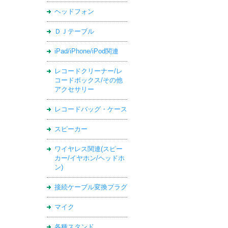
ヘッドフォン
ＤＪテーブル
iPad/iPhone/iPod関連
レコードクリーナー/レ
コードボックス/その他
アクセサリー
レコードバッグ・ケース
スピーカー
ワイヤレス関連(スピー
カー/イヤホン/ヘッドホ
ン)
接続ケーブル変換プラグ
マイク
各種スタンド