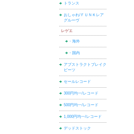
トランス
おしゃれ/ＦＵＮＫレア
グルーヴ
レゲエ
・海外
・国内
アブストラクトブレイク
ビーツ
セールレコード
300円均一/レコード
500円均一/レコード
1,000円均一/レコード
デッドストック