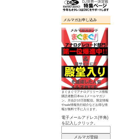
メルマガお申し込み
まぐまぐでアナログリリース情報
購読者数日本no.1メールマガジ
ン。月合計10万部配信。限定情報
やsale情報先行紹介などお得な情
報が無料で手に入ります。
電子メールアドレス(半角)
を記入しクリック。