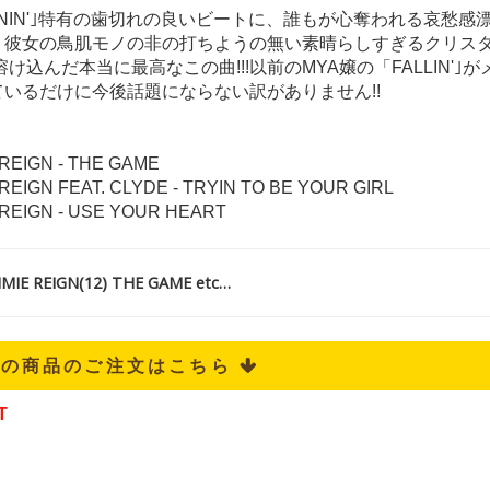
NIN'｣特有の歯切れの良いビートに、誰もが心奪われる哀愁感
、彼女の鳥肌モノの非の打ちようの無い素晴らしすぎるクリス
溶け込んだ本当に最高なこの曲!!!以前のMYA嬢の「FALLIN'｣
いるだけに今後話題にならない訳がありません!!
E REIGN - THE GAME
E REIGN FEAT. CLYDE - TRYIN TO BE YOUR GIRL
E REIGN - USE YOUR HEART
E REIGN(12) THE GAME etc…
記の商品のご注文はこちら 
T