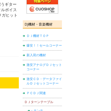
漂うギター
タルボイス
がメガヒット
DJ機材・音楽機材
ＤＪ機材ＴＯＰ
爆安！！セールコーナー
新入荷の機材
激安アナログＤＪセット
コーナー
激安ＣＤ・データファイ
ルＤＪセットコーナー
ＰＣＤＪ関連
ＤＪターンテーブル
・タンテ