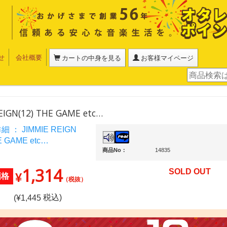
せ
会社概要
カートの中身を見る
お客様マイページ
EIGN(12) THE GAME etc…
商品No：
14835
1,314
SOLD OUT
¥
価格
（税抜）
税込)
(¥
1,445