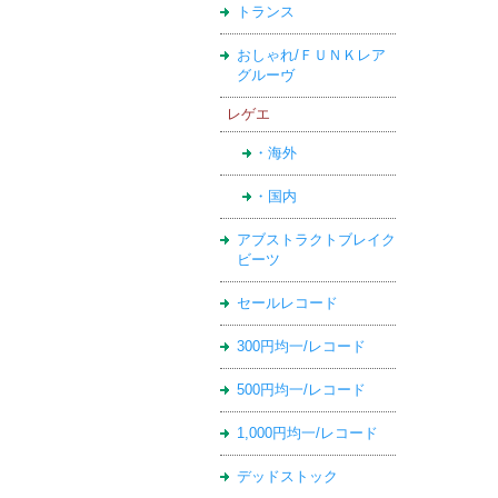
トランス
おしゃれ/ＦＵＮＫレア
グルーヴ
レゲエ
・海外
・国内
アブストラクトブレイク
ビーツ
セールレコード
300円均一/レコード
500円均一/レコード
1,000円均一/レコード
デッドストック