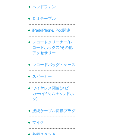
ヘッドフォン
ＤＪテーブル
iPad/iPhone/iPod関連
レコードクリーナー/レ
コードボックス/その他
アクセサリー
レコードバッグ・ケース
スピーカー
ワイヤレス関連(スピー
カー/イヤホン/ヘッドホ
ン)
接続ケーブル変換プラグ
マイク
各種スタンド