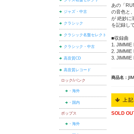
あの「RU
ジャズ・中古
の音色と
が 絶妙に
クラシック
を記録して
クラシック名盤セレクト
■収録曲
1. JIMMI
クラシック・中古
2. JIMMI
3. JIMMI
高音質CD
高音質レコード
商品名：JIMMI
ロック/パンク
・海外
 上
・国内
SOLD OU
ポップス
・海外