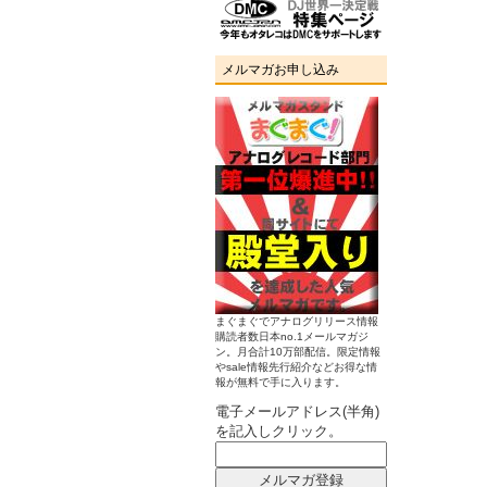
メルマガお申し込み
まぐまぐでアナログリリース情報
購読者数日本no.1メールマガジ
ン。月合計10万部配信。限定情報
やsale情報先行紹介などお得な情
報が無料で手に入ります。
電子メールアドレス(半角)
を記入しクリック。