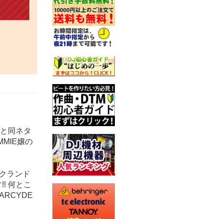
'」と同ネタ
MIE嬢の
ークランド
! 何とこ
RCYDE