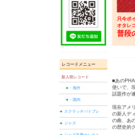
只今ポイ
オタレ
普段の
レコードメニュー
新入荷レコード
■あのPHA
使いで、現
・海外
話題作が遂
・国内
現在アメリ
スクラッチバトブレ
の新人ディ
の曲、あの
ジャズ
の歴史的ク
ジャズ名盤セレクト