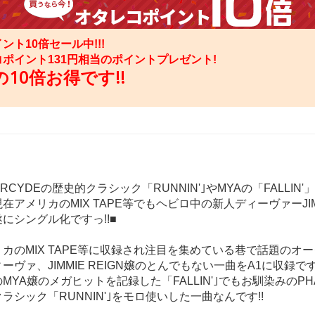
ント10倍セール中!!!
コポイント
131
円相当のポイントプレゼント!
10倍お得です!!
RCYDEの歴史的クラシック「RUNNIN'｣やMYAの「FALLIN
在アメリカのMIX TAPE等でもヘビロ中の新人ディーヴァーJIM
にシングル化ですっ!!■
カのMIX TAPE等に収録され注目を集めている巷で話題のオ
ーヴァ、JIMMIE REIGN嬢のとんでもない一曲をA1に収録です!
MYA嬢のメガヒットを記録した「FALLIN'｣でもお馴染みのPHA
ラシック「RUNNIN'｣をモロ使いした一曲なんです!!