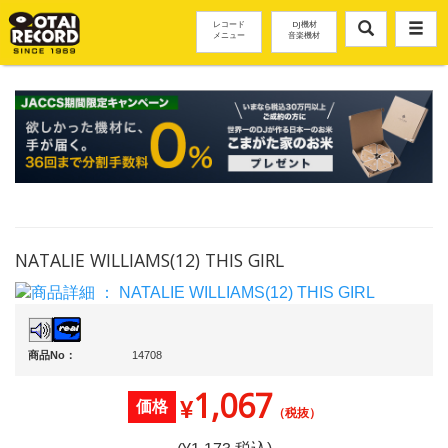
レコード
DJ機材
メニュー
音楽機材
NATALIE WILLIAMS(12) THIS GIRL
商品No：
14708
1,067
¥
価格
（税抜）