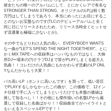
彼女たちの唯一のアルバムにして、とにかくレアで有名な
STRONGER THAN STRONG、オリジナルのLPは軽く数
万円はしてしまうであろう、本当にめったにお目にするこ
とのないお宝盤なのです(TLCのデビューアルバムと全く
同じ日にリリースされたため、リリース当時全くヒットせ
ず流通量も極端に少ないとか)。
その中でもとりわけ人気の高い、EVERYBODY WANTS
な一曲が”LET’S SPEND THE NIGHT TOGETHER!”。とに
かくMIX TAPEへの収録率はハンパなものではなく、大御
所DJ〜場末の(?)クラブDJまで皆がPLAYしまくる超大人
気曲！！コレだけの人気曲にもかかわらず悲劇のLP ONL
Yなんだからもう大変！！
バカ高いLP（ホントに高いんです）を買って、低い音圧
でPLAYするしかなかったこの曲が、この価格で、12イン
チ仕様で手に入ってしまうというだけでも本盤の価値は
推して知るべし！！その他にも傑作揃いの名盤LPから厳
選して収録した名曲ばかり！！収録曲全てがハイライトと
もいえるスペシャルEPです！！