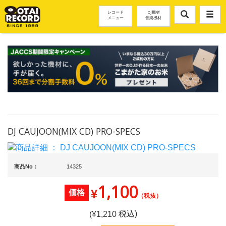
レコード
DJ機材
メニュー
音楽機材
DJ CAUJOON(MIX CD) PRO-SPECS
商品No：
14325
1,100
¥
価格
（税抜）
税込)
(¥
1,210