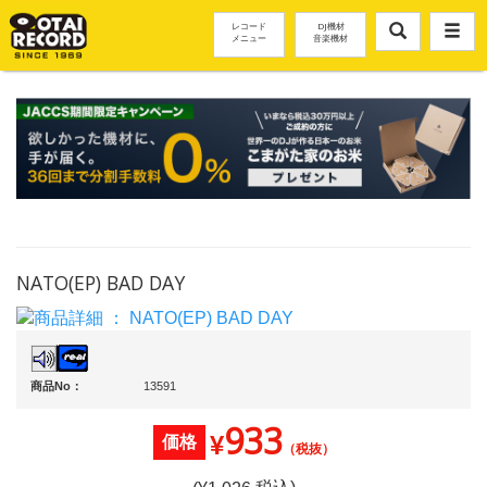
レコード
DJ機材
メニュー
音楽機材
NATO(EP) BAD DAY
商品No：
13591
933
¥
価格
（税抜）