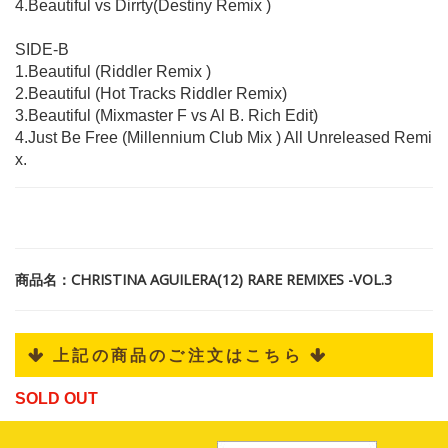
4.Beautiful vs Dirrty(Destiny Remix )
SIDE-B
1.Beautiful (Riddler Remix )
2.Beautiful (Hot Tracks Riddler Remix)
3.Beautiful (Mixmaster F vs Al B. Rich Edit)
4.Just Be Free (Millennium Club Mix ) All Unreleased Remi
x.
商品名：CHRISTINA AGUILERA(12) RARE REMIXES -VOL.3
 上記の商品のご注文はこちら 
SOLD OUT