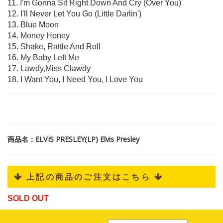
11. I'm Gonna Sit Right Down And Cry (Over You)
12. I'll Never Let You Go (Little Darlin')
13. Blue Moon
14. Money Honey
15. Shake, Rattle And Roll
16. My Baby Left Me
17. Lawdy,Miss Clawdy
18. I Want You, I Need You, I Love You
商品名：ELVIS PRESLEY(LP) Elvis Presley
 上記の商品のご注文はこちら 
SOLD OUT