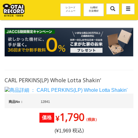
レコード
DJ機材
メニュー
音楽機材
CARL PERKINS(LP) Whole Lotta Shakin'
商品No：
12841
1,790
¥
価格
（税抜）
税込)
(¥
1,969