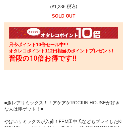
税込)
(¥
1,236
SOLD OUT
只今ポイント10倍セール中!!!
オタレコポイント
112
円相当のポイントプレゼント!
普段の10倍お得です!!
■激レアリミックス！！アゲアゲROCKIN HOUSEが好き
な人は即ゲット！■
やばいリミックスが入荷！FPM田中氏などもプレイしたKI