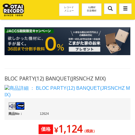
レコード
DJ機材
メニュー
音楽機材
BLOC PARTY(12) BANQUET(JRSNCHZ MIX)
商品No：
12624
1,124
¥
価格
（税抜）