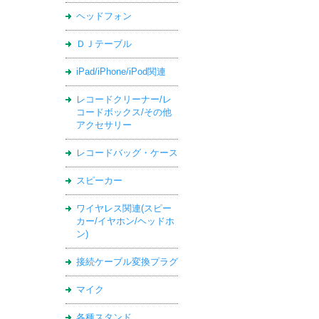
ヘッドフォン
ＤＪテーブル
iPad/iPhone/iPod関連
レコードクリーナー/レ
コードボックス/その他
アクセサリー
レコードバッグ・ケース
スピーカー
ワイヤレス関連(スピー
カー/イヤホン/ヘッドホ
ン)
接続ケーブル変換プラグ
マイク
各種スタンド