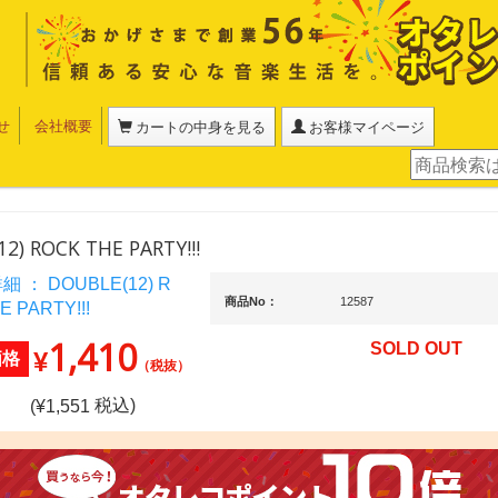
せ
会社概要
カートの中身を見る
お客様マイページ
2) ROCK THE PARTY!!!
商品No：
12587
1,410
SOLD OUT
¥
価格
（税抜）
税込)
(¥
1,551