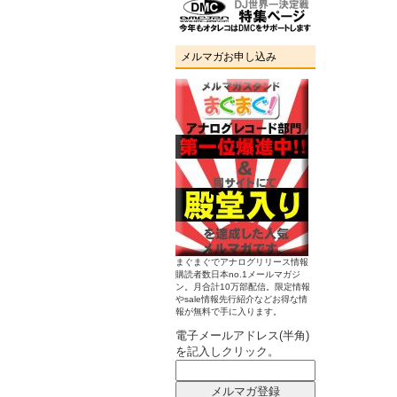
メルマガお申し込み
まぐまぐでアナログリリース情報
購読者数日本no.1メールマガジ
ン。月合計10万部配信。限定情報
やsale情報先行紹介などお得な情
報が無料で手に入ります。
電子メールアドレス(半角)
を記入しクリック。