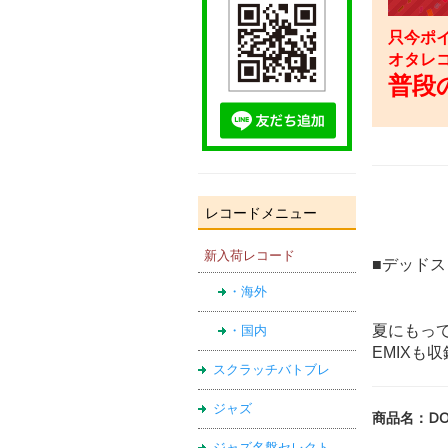
只今ポイ
オタレ
普段の
レコードメニュー
新入荷レコード
■デッド
・海外
夏にもって
・国内
EMIXも
スクラッチバトブレ
ジャズ
商品名：DOUB
ジャズ名盤セレクト