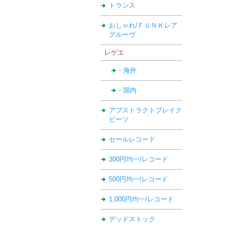
トランス
おしゃれ/ＦＵＮＫレア
グルーヴ
レゲエ
・海外
・国内
アブストラクトブレイク
ビーツ
セールレコード
300円均一/レコード
500円均一/レコード
1,000円均一/レコード
デッドストック