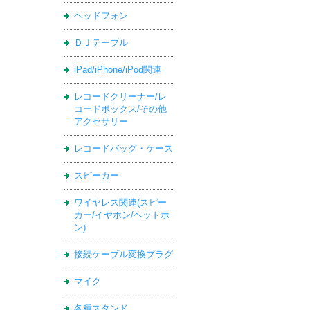
ヘッドフォン
ＤＪテーブル
iPad/iPhone/iPod関連
レコードクリーナー/レ
コードボックス/その他
アクセサリー
レコードバッグ・ケース
スピーカー
ワイヤレス関連(スピー
カー/イヤホン/ヘッドホ
ン)
接続ケーブル変換プラグ
マイク
各種スタンド