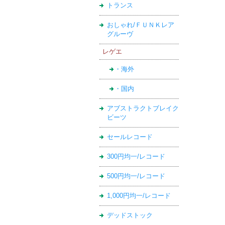
トランス
おしゃれ/ＦＵＮＫレア
グルーヴ
レゲエ
・海外
・国内
アブストラクトブレイク
ビーツ
セールレコード
300円均一/レコード
500円均一/レコード
1,000円均一/レコード
デッドストック