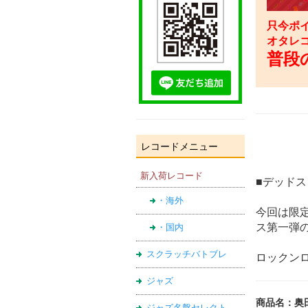
只今ポイ
オタレ
普段の
レコードメニュー
新入荷レコード
■デッド
・海外
今回は限
ス第一弾
・国内
スクラッチバトブレ
ロックン
ジャズ
商品名：奥田
ジャズ名盤セレクト