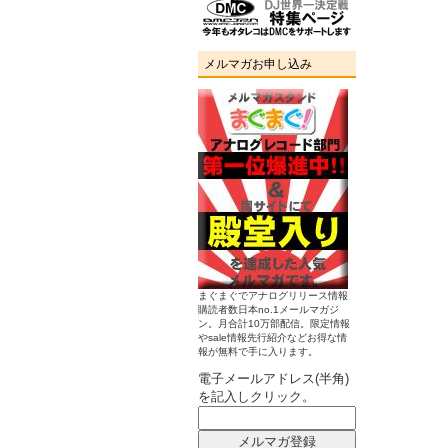
メルマガお申し込み
まぐまぐでアナログリリース情報
購読者数日本no.1メールマガジ
ン。月合計10万部配信。限定情報
やsale情報先行紹介などお得な情
報が無料で手に入ります。
電子メールアドレス(半角)
を記入しクリック。