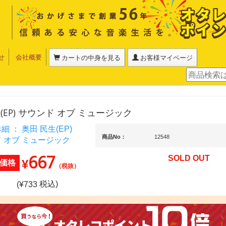
せ
会社概要
カートの中身を見る
お客様マイページ
(EP) サウンド オブ ミュージック
商品No：
12548
667
SOLD OUT
¥
価格
（税抜）
税込)
(¥
733