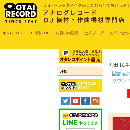
オタレコTOP
DJ機材TOP
お買い物説明
公式ブログ
お問い合わ
奥田 民生
SNS