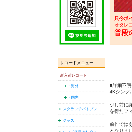
只今ポイ
オタレ
普段の
レコードメニュー
新入荷レコード
■詳細不明
・海外
4Kシング
・国内
少し前に
スクラッチバトブレ
を得たフィ
ジャズ
前作ではあ
となりまし
ジャズ名盤セレクト