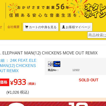
せ
会社概要
カートの中身を見る
お客様マイページ
T. ELEPHANT MAN(12) CHICKENS MOVE OUT REMIX
商品No：
12322
933
SOLD OUT
¥
価格
（税抜）
税込)
(¥
1,026