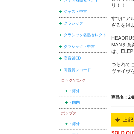
り！！
ジャズ・中古
すでにアル
クラシック
ざるを得
クラシック名盤セレクト
HEADR
MANを
クラシック・中古
は、ELE
高音質CD
つられて
高音質レコード
ヴァイヴ
ロック/パンク
・海外
商品名：24K 
・国内
ポップス
 上
・海外
SOLD OU