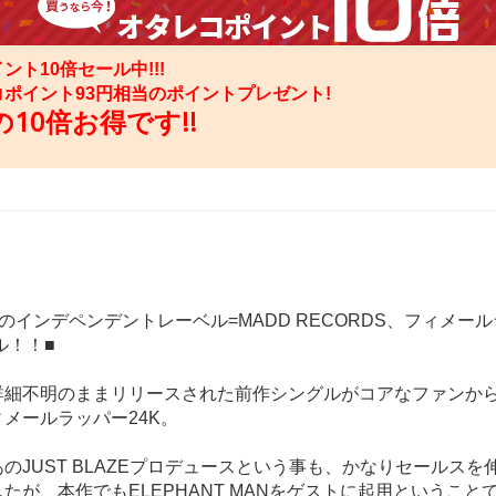
ント10倍セール中!!!
コポイント
93
円相当のポイントプレゼント!
10倍お得です!!
のインデペンデントレーベル=MADD RECORDS、フィメール
ル！！■
詳細不明のままリリースされた前作シングルがコアなファンか
メールラッパー24K。
のJUST BLAZEプロデュースという事も、かなりセールスを
たが、本作でもELEPHANT MANをゲストに起用ということ