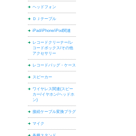
ヘッドフォン
ＤＪテーブル
iPad/iPhone/iPod関連
レコードクリーナー/レ
コードボックス/その他
アクセサリー
レコードバッグ・ケース
スピーカー
ワイヤレス関連(スピー
カー/イヤホン/ヘッドホ
ン)
接続ケーブル変換プラグ
マイク
各種スタンド