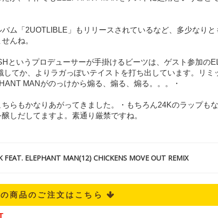
バム「2UOTLIBLE」もリリースされているなど、多少なり
ませんね。
USHというプロデューサーが手掛けるビーツは、ゲスト参加のEL
意識してか、よりラガっぽいテイストを打ち出しています。リミ
PHANT MANがのっけから煽る、煽る、煽る。。。・
こちらもかなりあがってきました。・もちろん24Kのラップも
を醸しだしてますよ。素通り厳禁ですね。
FEAT. ELEPHANT MAN(12) CHICKENS MOVE OUT REMIX
記の商品のご注文はこちら 
T