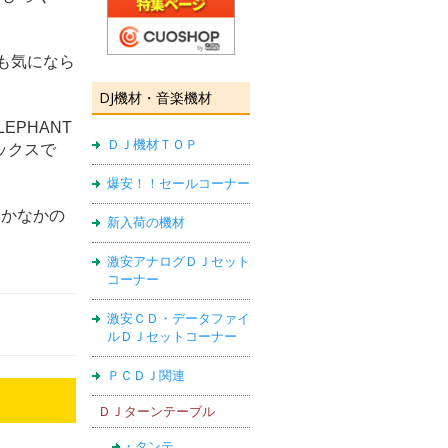
とも気になら
DJ機材・音楽機材
EPHANT
ＤＪ機材ＴＯＰ
ックスで
爆安！！セールコーナー
なかなかの
新入荷の機材
激安アナログＤＪセット
コーナー
激安ＣＤ・データファイ
ルＤＪセットコーナー
ＰＣＤＪ関連
ＤＪターンテーブル
・タンテ