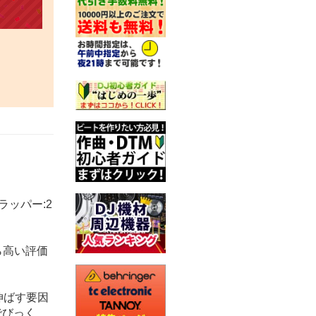
ラッパー:2
ら高い評価
伸ばす要因
でびっく