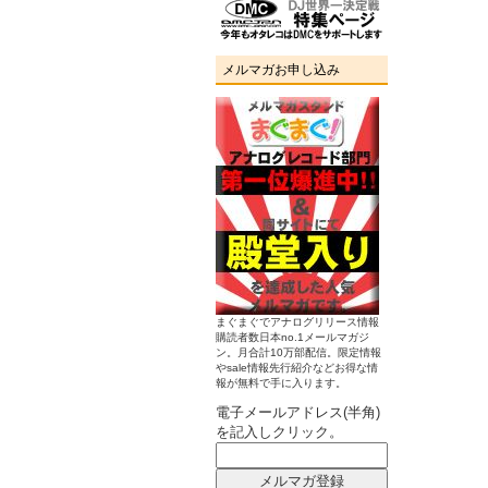
メルマガお申し込み
まぐまぐでアナログリリース情報
購読者数日本no.1メールマガジ
ン。月合計10万部配信。限定情報
やsale情報先行紹介などお得な情
報が無料で手に入ります。
電子メールアドレス(半角)
を記入しクリック。