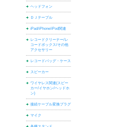
ヘッドフォン
ＤＪテーブル
iPad/iPhone/iPod関連
レコードクリーナー/レ
コードボックス/その他
アクセサリー
レコードバッグ・ケース
スピーカー
ワイヤレス関連(スピー
カー/イヤホン/ヘッドホ
ン)
接続ケーブル変換プラグ
マイク
各種スタンド