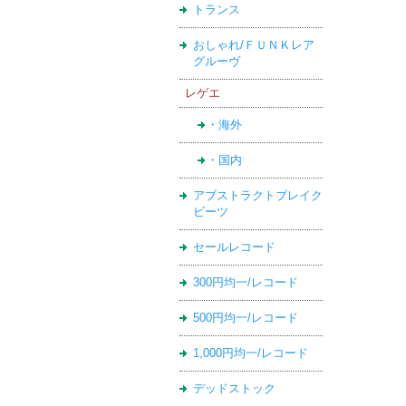
トランス
おしゃれ/ＦＵＮＫレア
グルーヴ
レゲエ
・海外
・国内
アブストラクトブレイク
ビーツ
セールレコード
300円均一/レコード
500円均一/レコード
1,000円均一/レコード
デッドストック