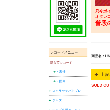
只今ポイ
オタレ
普段の
レコードメニュー
商品名：UNIF
新入荷レコード
・海外
 上
・国内
SOLD OU
スクラッチバトブレ
ジャズ
ジャズ名盤セレクト