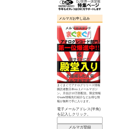
メルマガお申し込み
まぐまぐでアナログリリース情報
購読者数日本no.1メールマガジ
ン。月合計10万部配信。限定情報
やsale情報先行紹介などお得な情
報が無料で手に入ります。
電子メールアドレス(半角)
を記入しクリック。