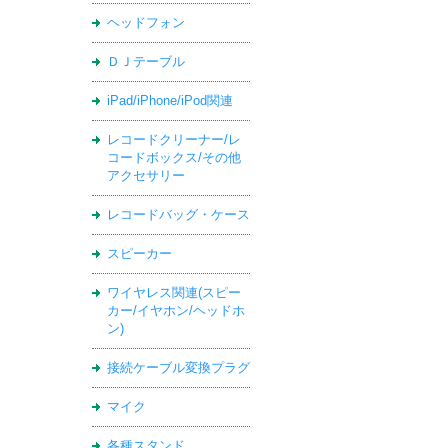
ヘッドフォン
ＤＪテーブル
iPad/iPhone/iPod関連
レコードクリーナー/レ
コードボックス/その他
アクセサリー
レコードバッグ・ケース
スピーカー
ワイヤレス関連(スピー
カー/イヤホン/ヘッドホ
ン)
接続ケーブル変換プラグ
マイク
各種スタンド