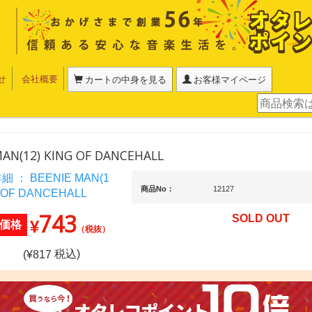
せ
会社概要
カートの中身を見る
お客様マイページ
MAN(12) KING OF DANCEHALL
商品No：
12127
743
SOLD OUT
¥
価格
（税抜）
税込)
(¥
817