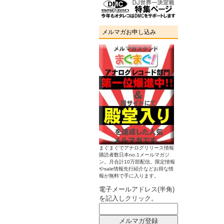
メルマガお申し込み
まぐまぐでアナログリリース情報
購読者数日本no.1メールマガジ
ン。月合計10万部配信。限定情報
やsale情報先行紹介などお得な情
報が無料で手に入ります。
電子メールアドレス(半角)
を記入しクリック。