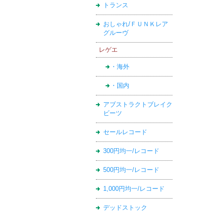
トランス
おしゃれ/ＦＵＮＫレア
グルーヴ
レゲエ
・海外
・国内
アブストラクトブレイク
ビーツ
セールレコード
300円均一/レコード
500円均一/レコード
1,000円均一/レコード
デッドストック