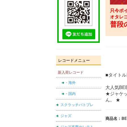
只今ポイ
オタレ
普段の
レコードメニュー
新入荷レコード
■タイト
・海外
大人気BE
★ジャケ
・国内
ん。 ★
スクラッチバトブレ
ジャズ
商品名：BEEN
ジャズ名盤セレクト