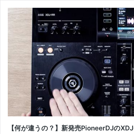
【何が違うの？】新発売PioneerDJのXD