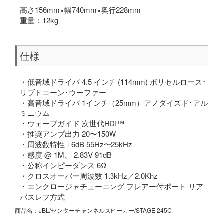
高さ156mm×幅740mm×奥行228mm
重量：12kg
仕様
・低音域ドライバ 4.5 インチ (114mm) ポリセルロース･
リブドコーン･ウーファー
・高音域ドライバ 1インチ（25mm）アノダイズド･アル
ミニウム
・ウェーブガイド 次世代HDI™
・推奨アンプ出力 20〜150W
・周波数特性 ±6dB 55Hz〜25kHz
・感度 @ 1M、 2.83V 91dB
・公称インピーダンス 6Ω
・クロスオーバー周波数 1.3kHz／2.0Khz
・エンクロージャチューニング フレアー付ポート リア
バスレフ方式
商品名：JBL/センターチャンネルスピーカー/STAGE 245C