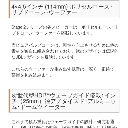
4×4.5インチ (114mm) ポリセルロース･
リブドコーン･ウーファー
Stage 2シリーズの各スピーカーは、ポリセルロース･リ
ブドコーン･ウーファーを搭載しています。
当ピュアパルプコーンは、剛性を向上させるために他の
素材を独自に組み合わせており、縁のデザインは伝説的
なJBLデザインを反映しています。
これらのウーファーが生み出す低音は、深く、正確で、
部屋を包み込みます。
次世代型HDI™ウェーブガイド搭載1イン
チ（25mm）径アノダイズド･アルミニウ
ム･ドームツイーター
これまで積み重ねたウェーブガイドの設計・研究を通
し、JBLは指向性の改善、回折の低減、軸上および軸外