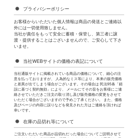
プライバシーポリシー
お客様からいただいた個人情報は商品の発送とご連絡以
外には一切使用致しません。
当社が責任をもって安全に蓄積・保管し、第三者に譲
渡・提供することはございませんので、ご安心して下さ
いませ。
当社WEBサイトの価格の表記について
当社通販サイトに掲載されている商品の価格について、細心の注
意を払っておりますが、 人為的なミス等により、本来の販売価格
と差異が出てしまう場合がございます。その場合は 民法95条「錯
誤に基づく契約無効」により、 メールにてその旨をお客様にご連
絡させていただきご注文の取り消し及び販売価格の変更をさせて
いただく場合がございますので予めご了承ください。 また、価格
及びページの内容に誤りなどを発見された方はご連絡を頂ければ
幸いです。
在庫の品切れ等について
ご注文いただいた商品が品切れだった場合についてご説明させて