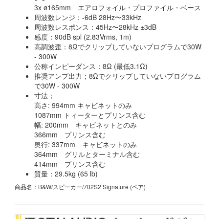
3x ø165mm エアロフォイル・プロファイル・ベース
周波数レンジ：-6dB 28Hz〜33kHz
周波数レスポンス：45Hz〜28kHz ±3dB
感度：90dB spl (2.83Vrms, 1m)
高調波歪：8Ωでクリップしていないプログラムで30W
- 300W
公称インピーダンス：8Ω (最低3.1Ω)
推奨アンプ出力；8Ωでクリップしていないプログラム
で30W - 300W
寸法；
高さ: 994mm キャビネットのみ
1087mm トィーターとプリンス含む
幅: 200mm キャビネットとのみ
366mm プリンス含む
奥行: 337mm キャビネットのみ
364mm グリルとターミナル含む
414mm プリンス含む
質量：29.5kg (65 lb)
商品名：B&W/スピーカー/702S2 Signature (ペア)