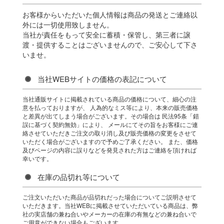
お客様からいただいた個人情報は商品の発送とご連絡以
外には一切使用致しません。
当社が責任をもって安全に蓄積・保管し、第三者に譲
渡・提供することはございませんので、ご安心して下さ
いませ。
当社WEBサイトの価格の表記について
当社通販サイトに掲載されている商品の価格について、細心の注
意を払っておりますが、 人為的なミス等により、本来の販売価格
と差異が出てしまう場合がございます。その場合は 民法95条「錯
誤に基づく契約無効」により、 メールにてその旨をお客様にご連
絡させていただきご注文の取り消し及び販売価格の変更をさせて
いただく場合がございますので予めご了承ください。 また、価格
及びページの内容に誤りなどを発見された方はご連絡を頂ければ
幸いです。
在庫の品切れ等について
ご注文いただいた商品が品切れだった場合についてご説明させて
いただきます。当社WEBに掲載させていただいている商品は、弊
社の実店舗の兼ね合いやメーカーの在庫の有無などの兼ね合いで
ご用意ができない場合もございます。