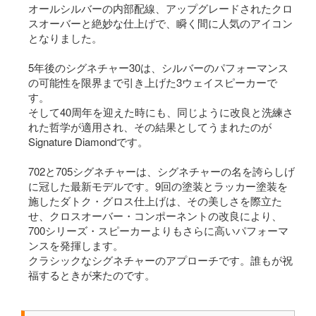
オールシルバーの内部配線、アップグレードされたクロ
スオーバーと絶妙な仕上げで、瞬く間に人気のアイコン
となりました。
5年後のシグネチャー30は、シルバーのパフォーマンス
の可能性を限界まで引き上げた3ウェイスピーカーで
す。
そして40周年を迎えた時にも、同じように改良と洗練さ
れた哲学が適用され、その結果としてうまれたのが
Signature Diamondです。
702と705シグネチャーは、シグネチャーの名を誇らしげ
に冠した最新モデルです。9回の塗装とラッカー塗装を
施したダトク・グロス仕上げは、その美しさを際立た
せ、クロスオーバー・コンポーネントの改良により、
700シリーズ・スピーカーよりもさらに高いパフォーマ
ンスを発揮します。
クラシックなシグネチャーのアプローチです。誰もが祝
福するときが来たのです。