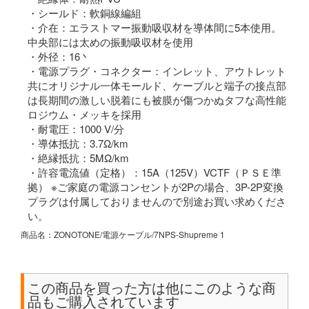
・シールド：軟銅線編組
・介在：エラストマー振動吸収材を導体間に5本使用。
中央部には太めの振動吸収材を使用
・外径：16丶
・電源プラグ・コネクター：インレット、アウトレット
共にオリジナル一体モールド、ケーブルと端子の接点部
は長期間の激しい脱着にも被膜が傷つかぬタフな高性能
ロジウム・メッキを採用
・耐電圧：1000 V/分
・導体抵抗：3.7Ω/km
・絶縁抵抗：5MΩ/km
・許容電流値（定格）：15A（125V）VCTF（ＰＳＥ準
拠） ※ご家庭の電源コンセントが2Pの場合、3P-2P変換
プラグは付属しておりませんので別途お買い求めくださ
い。
商品名：ZONOTONE/電源ケーブル/7NPS-Shupreme 1
この商品を買った方は他にこのような商
品もご購入されています