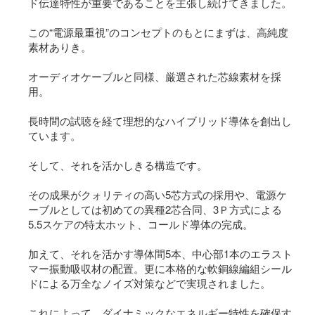
ド伝達特性が重要であることを主張し続けてきました。
この“電源最重視”のコンセプトのもとにまずは、高純度
素材ありき。
オーディオケーブルと同様、厳選された芯線素材を採
用。
長時間の試聴を経て理想的なハイブリッド導体を創出し
ています。
そして、それを活かしきる構造です。
その成果がクォリティの高い5芯方式の採用や、電源ケ
ーブルとしては初めての異種2芯合同、3Ｐ方式による
5.5スケアの特太ホット、コールド導体の完成。
加えて、それを活かす導体間5本、中心部1本のエラスト
マー振動吸収材の配置。更に本格的な軟銅線編組シール
ドによる万全なノイズ対策などで実現されました。
これによって、ダイナミックなエネルギー特性を確保す