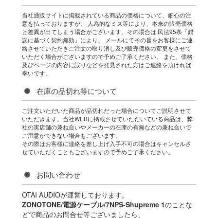
当社通販サイトに掲載されている商品の価格について、細心の注
意を払っておりますが、 人為的なミス等により、本来の販売価格
と差異が出てしまう場合がございます。その場合は 民法95条「錯
誤に基づく契約無効」により、 メールにてその旨をお客様にご連
絡させていただきご注文の取り消し及び販売価格の変更をさせて
いただく場合がございますので予めご了承ください。 また、価格
及びページの内容に誤りなどを発見された方はご連絡を頂ければ
幸いです。
在庫の品切れ等について
ご注文いただいた商品が品切れだった場合についてご説明させて
いただきます。当社WEBに掲載させていただいている商品は、弊
社の実店舗の兼ね合いやメーカーの在庫の有無などの兼ね合いで
ご用意ができない場合もございます。
その際はお客様に連絡を差し上げ入手不可の場合はキャンセルさ
せていただくこともございますので予めご了承ください。
お問い合わせ
OTAI AUDIOが運営しております。
ZONOTONE/電源ケーブル/7NPS-Shupreme 1
のことな
どで商品のお問合せ等ございましたら、