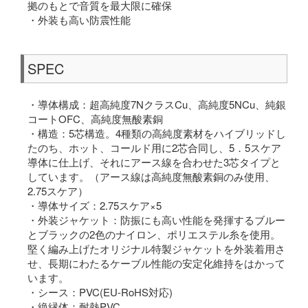
拠のもとで音質を最大限に確保
・外装も高い防震性能
SPEC
・導体構成：超高純度7NクラスCu、高純度5NCu、純銀
コートOFC、高純度無酸素銅
・構造：5芯構造。4種類の高純度素材をハイブリッドし
たのち、ホット、コールド用に2芯合同し、5．5スケア
導体に仕上げ、それにアース線を合わせた3芯タイプと
しています。（アース線は高純度無酸素銅のみ使用、
2.75スケア）
・導体サイズ：2.75スケア×5
・外装ジャケット：防振にも高い性能を発揮するブルー
とブラックの2色のナイロン、ポリエステル糸を使用。
堅く編み上げたオリジナル特製ジャケットを外装着用さ
せ、長期にわたるケーブル性能の安定化維持をはかって
います。
・シース：PVC(EU-RoHS対応)
・絶縁体：耐熱PVC