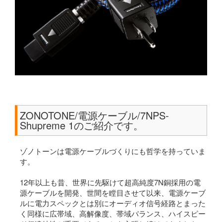
ZONOTONE/電源ケーブル/7NPS-
Shupreme 1のご紹介です。
ゾノトーンは電源ケーブルづくりにも哲学を持っていま
す。
12年以上も昔、世界に先駆けて超高純度7N銅採用の電
源ケーブルを開発、世間を瞠目させて以来、電源ケーブ
ルに電力スペックとは別にオーディオ信号経路とまった
く同様に広帯域、高解像度、帯域バランス、ハイスピー