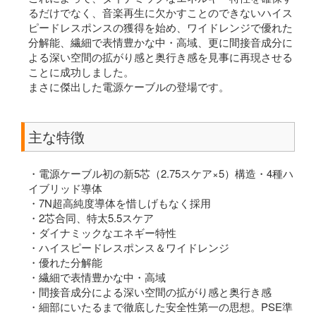
るだけでなく、音楽再生に欠かすことのできないハイス
ピードレスポンスの獲得を始め、ワイドレンジで優れた
分解能、繊細で表情豊かな中・高域、更に間接音成分に
よる深い空間の拡がり感と奥行き感を見事に再現させる
ことに成功しました。
まさに傑出した電源ケーブルの登場です。
主な特徴
・電源ケーブル初の新5芯（2.75スケア×5）構造・4種ハ
イブリッド導体
・7N超高純度導体を惜しげもなく採用
・2芯合同、特太5.5スケア
・ダイナミックなエネギー特性
・ハイスピードレスポンス＆ワイドレンジ
・優れた分解能
・繊細で表情豊かな中・高域
・間接音成分による深い空間の拡がり感と奥行き感
・細部にいたるまで徹底した安全性第一の思想。PSE準