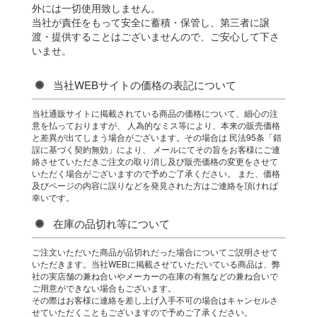
外には一切使用致しません。
当社が責任をもって安全に蓄積・保管し、第三者に譲
渡・提供することはございませんので、ご安心して下さ
いませ。
当社WEBサイトの価格の表記について
当社通販サイトに掲載されている商品の価格について、細心の注
意を払っておりますが、 人為的なミス等により、本来の販売価格
と差異が出てしまう場合がございます。その場合は 民法95条「錯
誤に基づく契約無効」により、 メールにてその旨をお客様にご連
絡させていただきご注文の取り消し及び販売価格の変更をさせて
いただく場合がございますので予めご了承ください。 また、価格
及びページの内容に誤りなどを発見された方はご連絡を頂ければ
幸いです。
在庫の品切れ等について
ご注文いただいた商品が品切れだった場合についてご説明させて
いただきます。当社WEBに掲載させていただいている商品は、弊
社の実店舗の兼ね合いやメーカーの在庫の有無などの兼ね合いで
ご用意ができない場合もございます。
その際はお客様に連絡を差し上げ入手不可の場合はキャンセルさ
せていただくこともございますので予めご了承ください。