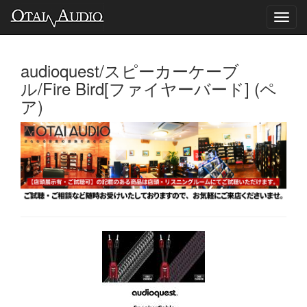
Toggl
navig
audioquest/スピーカーケーブ
ル/Fire Bird[ファイヤーバード] (ペ
ア)