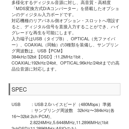
多様化するディジタル音源に対し、高音質・高精度
「MDS変換方式D/Aコンバーター」を搭載したオプショ
ンのディジタル入力ボードです。
対応機種のリアパネル側オプション・スロットへ増設す
ると、ディジタル信号を直接入力することができ、ハイ
グレードな再生を可能にします。
入力端子はUSB（タイプB）、OPTICAL（光ファイバ
ー）、COAXIAL（同軸）の3種類を装備し、サンプリン
グ周波数は、USB【PCM】
384kHz/32bit【DSD】:11.2MHz/1bit 、
COAXIAL:192kHz/24bit、OPTICAL:96kHz/24bitまでの高
品位音源に対応します。
SPEC
USB ：USB 2.0ハイスピード（480Mbps）準拠
：サンプリング周波数 32kHz〜384kHz(各
16〜32bit 2ch PCM)、
2.8224MHz,5.6448MHz,11.2896MHz(1bit
2chDSD)(11.2896MHz:ASIOのみ)