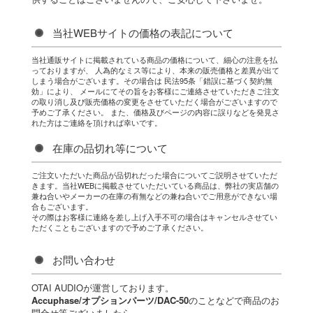
当社WEBサイトの価格の表記について
当社通販サイトに掲載されている商品の価格について、細心の注意を払
っておりますが、 人為的なミス等により、本来の販売価格と差異が出て
しまう場合がございます。その場合は 民法95条「錯誤に基づく契約無
効」により、 メールにてその旨をお客様にご連絡させていただきご注文
の取り消し及び販売価格の変更をさせていただく場合がございますので
予めご了承ください。 また、価格及びページの内容に誤りなどを発見さ
れた方はご連絡を頂ければ幸いです。
在庫の品切れ等について
ご注文いただいた商品が品切れだった場合についてご説明させていただ
きます。当社WEBに掲載させていただいている商品は、弊社の実店舗の
兼ね合いやメーカーの在庫の有無などの兼ね合いでご用意ができない場
合もございます。
その際はお客様に連絡を差し上げ入手不可の場合はキャンセルさせてい
ただくこともございますので予めご了承ください。
お問い合わせ
OTAI AUDIOが運営しております。
Accuphase/オプションパーツ/DAC-50
のことなどで商品のお
問合せ等ございましたら、