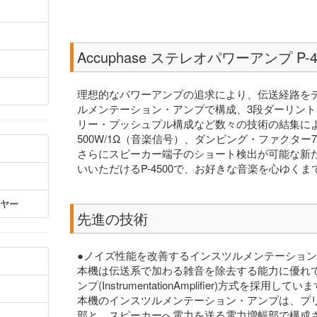
Accuphase ステレオパワーアンプ P-
理想的なパワーアンプの追求により、伝送経路を
ルメンテーション・アンプで構成、3段ダーリント
リー・プッシュプル構成など数々の技術の結集により
500W/1Ω（音楽信号）、ダンピング・ファクター
さらにスピーカー端子のショート検出が可能な新
いいただけるP-4500で、お好きな音楽を心ゆく
ーヤー
先進の技術
●ノイズ性能を改善するインスツルメンテーショ
本機は伝送系で加わる雑音を除去する能力に優れ
ンプ(InstrumentationAmplifier)方式を採用してい
本機のインスツルメンテーション・アンプは、プ
部と、スピーカーへ電力を送る電力増幅部で構成