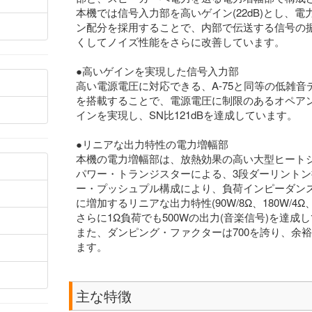
本機では信号入力部を高いゲイン(22dB)とし、電
ン配分を採用することで、内部で伝送する信号の
くしてノイズ性能をさらに改善しています。
●高いゲインを実現した信号入力部
高い電源電圧に対応できる、A-75と同等の低雑
を搭載することで、電源電圧に制限のあるオペアンプ
インを実現し、SN比121dBを達成しています。
●リニアな出力特性の電力増幅部
本機の電力増幅部は、放熱効果の高い大型ヒート
パワー・トランジスターによる、3段ダーリントン
ー・プッシュプル構成により、負荷インピーダン
に増加するリニアな出力特性(90W/8Ω、180W/4Ω
さらに1Ω負荷でも500Wの出力(音楽信号)を達成
また、ダンピング・ファクターは700を誇り、余
ます。
主な特徴