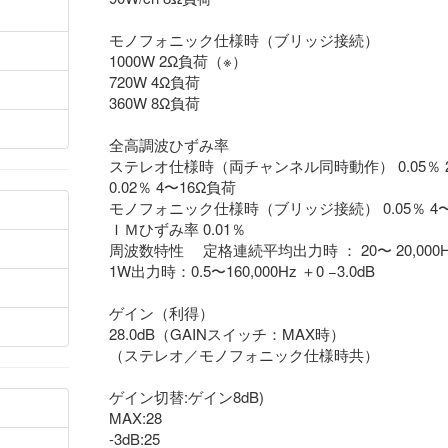
モノフォニック仕様時（ブリッジ接続）
1000W 2Ω負荷（※）
720W 4Ω負荷
360W 8Ω負荷
全高調波ひずみ率
ステレオ仕様時（両チャンネル同時動作） 0.05％ 
0.02％ 4〜16Ω負荷
モノフォニック仕様時（ブリッジ接続） 0.05％ 4〜
ＩＭひずみ率 0.01％
周波数特性 定格連続平均出力時 ： 20〜 20,000Hz 
1W出力時：0.5〜160,000Hz ＋0 −3.0dB
ゲイン（利得）
28.0dB（GAINスイッチ：MAX時）
（ステレオ／モノフォニック仕様時共）
ゲイン切替:ゲイン8dB)
MAX:28
-3dB:25