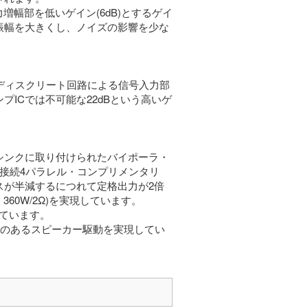
力増幅部を低いゲイン(6dB)とするゲイ
振幅を大きくし、ノイズの影響を少な
音ディスクリート回路による信号入力部
ICでは不可能な22dBという高いゲ
シンクに取り付けられたバイポーラ・
接続4パラレル・コンプリメンタリ
スが半減するにつれて定格出力が2倍
、360W/2Ω)を実現しています。
しています。
裕のあるスピーカー駆動を実現してい