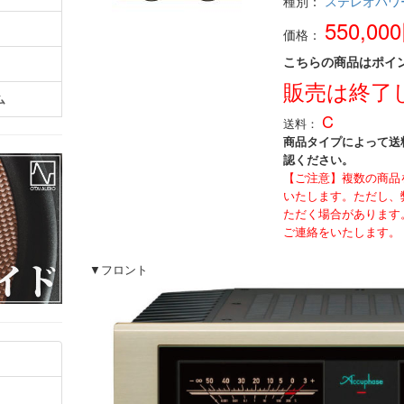
種別：
ステレオパワ
550,00
価格：
こちらの商品はポイ
販売は終了
ム
C
送料：
商品タイプによって送
認ください。
【ご注意】複数の商品
いたします。ただし、
ただく場合があります
ご連絡をいたします。
▼フロント