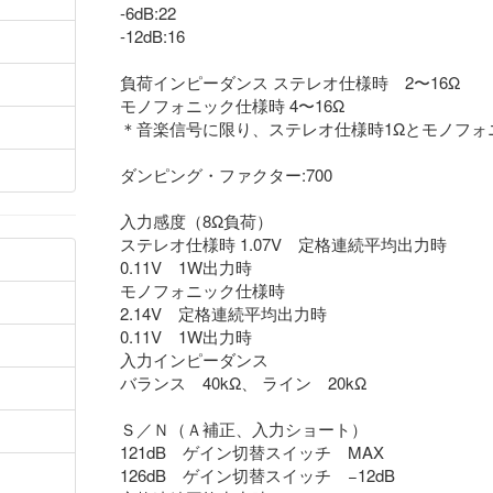
-6dB:22
-12dB:16
負荷インピーダンス ステレオ仕様時 2〜16Ω
モノフォニック仕様時 4〜16Ω
＊音楽信号に限り、ステレオ仕様時1Ωとモノフォ
ダンピング・ファクター:700
入力感度（8Ω負荷）
ステレオ仕様時 1.07V 定格連続平均出力時
0.11V 1W出力時
モノフォニック仕様時
2.14V 定格連続平均出力時
0.11V 1W出力時
入力インピーダンス
バランス 40kΩ、 ライン 20kΩ
Ｓ／Ｎ（Ａ補正、入力ショート）
121dB ゲイン切替スイッチ MAX
126dB ゲイン切替スイッチ −12dB