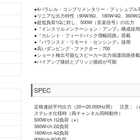
●4パラレル・コンプリメンタリー・プッシュプル
●リニアな出力特性（90W/8Ω、 180W/4Ω、360W/
●超低負荷1Ωに対し、500W（音楽信号）の出力
●『インスツルメンテーション・アンプ』構成採用
●『カレント・フィードバック増幅回路』搭載
●『バランスド・リモート・センシング』採用
●高いダンピング・ファクター：700
●ショート検出可能なスピーカー出力保護回路搭載
●バイアンプ接続とブリッジ接続が可能
SPEC
定格連続平均出力（20〜20,000Hz間） 注意
ステレオ仕様時（両チャンネル同時動作）
500W/ch 1Ω負荷（※）
360W/ch 2Ω負荷
180W/ch 4Ω負荷
90W/ch 8Ω負荷