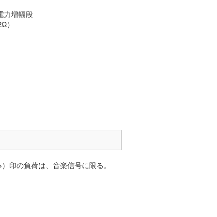
電力増幅段
2Ω）
：（※）印の負荷は、音楽信号に限る。