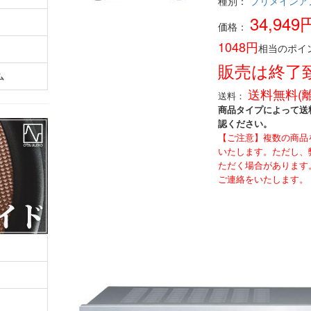
種別：
プリメインア
34,949
価格：
1048円
相当のポイ
販売は終了
ム
送料無料(
送料：
商品タイプによって送
認ください。
【ご注意】複数の商品
いたします。ただし、
ただく場合があります
ご連絡をいたします。