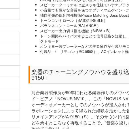
スピーカーターミナルは金メッキ仕様でバナナプラ
小音量でも豊かな音質を保つオプティマムゲイン・
独自開発の低音増強技術Phase Matching Bass Boost
トーンコントロール（BASS/TREBLE）
バランスコントロール(BALANCE )
スピーカー出力切り換え機能（A/B/A＋B）
トーン回路をバイパスすることで信号経路を短縮し
クトモード
オンキヨー製プレーヤーなどの主要操作が付属リモコ
付属品 / リモコン（RC-959S）、ACインレット
楽器のチューニングノウハウを盛り込
9150」
河合楽器製作所が90年にわたる楽器作りのノウハ
ド・ピアノ「NOVUS NV10」。この「NOVUS 
オーディオメーカーとしてのノウハウが投入され
ラボレーションによって得られた経験を活かした
リメインアンプがA-9150（S）。そのサウンド
どを余すところなく再現することで、"音楽を楽し
改めてご提供します。