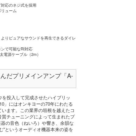
グ対応のネジ式を採用
ボリューム
、よりピュアなサウンドを再生できるダイレ
ンで可能なRI対応
極太電源ケーブル（2m）
んだプリメインアンプ「A-
ウを投入して完成させたハイブリッ
NV10」にはオンキヨーの70年にわたる
ています。この業界の垣根を越えたコ
音質チューニングによって生まれたプ
は楽器の音色（ねいろ）や響き、余韻な
む"というオーディオ機器本来の姿を