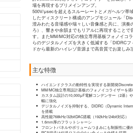
場を再現するプリメインアンプ。
500V/μsecを超えるスルーレートとメガヘルツ
したディスクリート構成のアンプモジュール「Discrete
澄みわたる音場感や瑞々しい音像感と共に、演奏
ろ）、響きや余韻までもリアルに再現することで
す。またMM/MC対応の独立専用基板フォノイコ
らのデジタルノイズを大きく低減する「DIDRC
ドから最新のハイレゾ音源まで高音質でお楽しみ
主な特徴
ハイエンドクラスの動特性を実現する新開発Discrete Sp
MM/MC独立専用設計基板のフォノイコライザーを搭
カスタム設計の10,000μF電解コンデンサー（2基
幅に強化
デジタルノイズを抑制する、DIDRC（Dynamic Intermodulatio
を搭載
高性能768kHz/32bitDAC搭載（192kHz/24bit対応）
1.6mm厚のフラットシャーシ
フロントパネルやボリュームつまみにも制振性に優
RCA端子は伝送ロスの少ない金メッキ仕様を採用