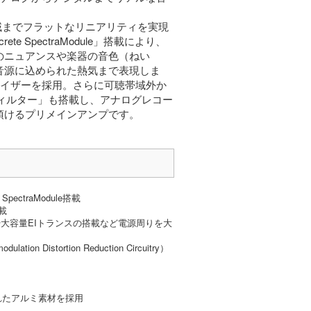
帯域までフラットなリニアリティを実現
 SpectraModule」搭載により、
のニュアンスや楽器の音色（ねい
音源に込められた熱気まで表現しま
ライザーを採用。さらに可聴帯域外か
フィルター」も搭載し、アナログレコー
頂けるプリメインアンプです。
ectraModule搭載
載
）や大容量EIトランスの搭載など電源周りを大
n Distortion Reduction Circuitry）
れたアルミ素材を採用