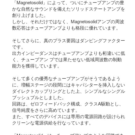
「Magnetosolid」によって、ついにチューブアンプの豊
かな自然なサウンドを備えたソリッドステートアンプを
創り上げました。
しかし、それだけではなく、Magnetosolidアンプの周波
数応答はチューブアンプよりも格段に優れています。
そしてさらに、真のプラス要因はダンピングファクター
です。
出力インピーダンスはチューブアンプよりも桁違いに低
く、チューブアン プでは果たせない低域周波数の制動
能力を獲得しています。
そして多くの優秀なチューブアンプがそうであるよう
に、増幅ステージの段間にはキャパシターを挿入しない
ダイレクトカップリングとした上、シンプルなシングル
プッシュプルとしました。
回路は、ゼロフィードバック構成、クラスA駆動とし、
信号純度をさらに高めています。
また、すべてのデバイスには専用の電源回路が設けられ
クリーンな電源供給を行なっています。