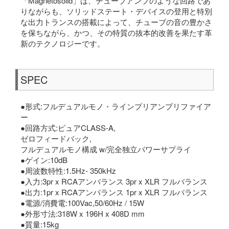
「Magnetosolid」は、チューブアンプのような回路であ
りながらも、ソリッドステート・デバイスの登用と特別
な出力トランスの搭載によって、チューブの音の豊かさ
を保ちながら、かつ、その特質の抜本的改善を果たす革
新のテクノロジーです。
SPEC
●形式:フルデュアルモノ・ラインプリアンプリファイア
ー
●回路方式:ピュアCLASS-A,
ゼロフィードバック,
フルデュアルモノ構成 w/完全独立パワーサプライ
●ゲイン:10dB
●周波数特性:1.5Hz- 350kHz
●入力:3pr x RCAアンバランス 3pr x XLR フルバランス
●出力:1pr x RCAアンバランス 1pr x XLR フルバランス
●電源/消費電:100Vac,50/60Hz / 15W
●外形寸法:318W x 196H x 408D mm
●質量:15kg