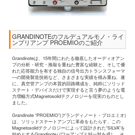
GRANDINOTEのフルデュアルモノ・ライ
ンプリアンプ PROEMIOのご紹介
Grandinoteは、15年間にわたる徹底したオーディオアン
プの分析・研究・推敲を重ねた豊富な経験と、そして優
れた応答能力を有する独自の信号出力トランスフォーマ
―の開発製造技術など、さまざまな実績を積み重ね、遂
に、真空管アンプの本質的回路構成を、純粋にソリッド
ステート・デバイスだけで実現すると言う夢のような電
力増幅方式Magnetosolidテクノロジーを現実のものとし
ました。
Grandinote “PROEMIO”(グランディノート・プロエミオ)
は、ソリッドステートアンプに革命をもたらす、この
Magnetosolidテクノロジーによって設計された”SILVA”を
始めとするGrandinoteパワーアンプと好一対を成し、そ