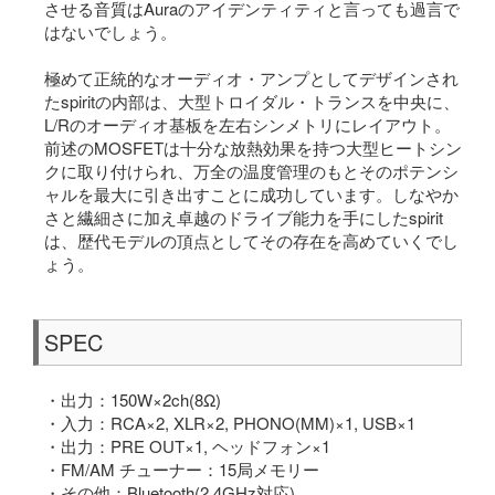
させる音質はAuraのアイデンティティと言っても過言で
はないでしょう。
極めて正統的なオーディオ・アンプとしてデザインされ
たspiritの内部は、大型トロイダル・トランスを中央に、
L/Rのオーディオ基板を左右シンメトリにレイアウト。
前述のMOSFETは十分な放熱効果を持つ大型ヒートシン
クに取り付けられ、万全の温度管理のもとそのポテンシ
ャルを最大に引き出すことに成功しています。しなやか
さと繊細さに加え卓越のドライブ能力を手にしたspirit
は、歴代モデルの頂点としてその存在を高めていくでし
ょう。
SPEC
・出力：150W×2ch(8Ω)
・入力：RCA×2, XLR×2, PHONO(MM)×1, USB×1
・出力：PRE OUT×1, ヘッドフォン×1
・FM/AM チューナー：15局メモリー
・その他：Bluetooth(2.4GHz対応)