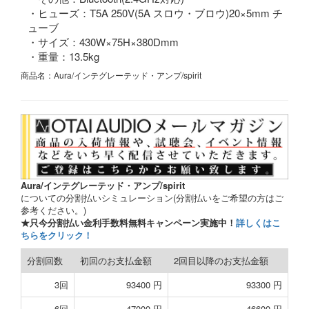
・ヒューズ：T5A 250V(5A スロウ・ブロウ)20×5mm チ
ューブ
・サイズ：430W×75H×380Dmm
・重量：13.5kg
商品名：Aura/インテグレーテッド・アンプ/spirit
Aura/インテグレーテッド・アンプ/spirit
についての分割払いシミュレーション(分割払いをご希望の方はご
参考ください。)
★只今分割払い金利手数料無料キャンペーン実施中！
詳しくはこ
ちらをクリック！
分割回数
初回のお支払金額
2回目以降のお支払金額
3回
93400 円
93300 円
6回
47000 円
46600 円