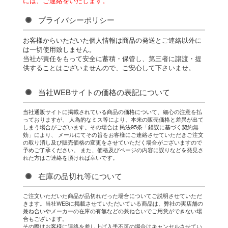
には、ご連絡をいたします。
プライバシーポリシー
お客様からいただいた個人情報は商品の発送とご連絡以外に
は一切使用致しません。
当社が責任をもって安全に蓄積・保管し、第三者に譲渡・提
供することはございませんので、ご安心して下さいませ。
当社WEBサイトの価格の表記について
当社通販サイトに掲載されている商品の価格について、細心の注意を払
っておりますが、 人為的なミス等により、本来の販売価格と差異が出て
しまう場合がございます。その場合は 民法95条「錯誤に基づく契約無
効」により、 メールにてその旨をお客様にご連絡させていただきご注文
の取り消し及び販売価格の変更をさせていただく場合がございますので
予めご了承ください。 また、価格及びページの内容に誤りなどを発見さ
れた方はご連絡を頂ければ幸いです。
在庫の品切れ等について
ご注文いただいた商品が品切れだった場合についてご説明させていただ
きます。当社WEBに掲載させていただいている商品は、弊社の実店舗の
兼ね合いやメーカーの在庫の有無などの兼ね合いでご用意ができない場
合もございます。
その際はお客様に連絡を差し上げ入手不可の場合はキャンセルさせてい