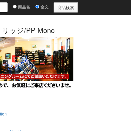
商品名
全文
トリッジ/PP-Mono
tion