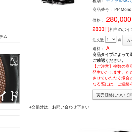
種別：
モノラルMC
商品番号： PP-Mono
280,00
価格：
2800円
相当のポイ
テム
注文数
点
A
送料：
商品タイプによって
ご確認ください。
【ご注意】複数の商
発生いたします。た
させていただく場合
なる際には、ご連絡
実売価格について
※交換針は、お問い合わせ下さい