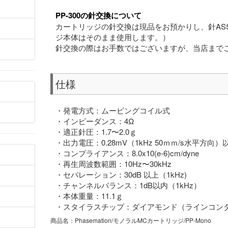
PP-300の針交換について
カートリッジの針交換は現品をお預かりし、針AS
ジ本体はそのまま使用します。）
針交換の際はお手数ではございますが、当店まで
仕様
・発電方式：ムービングコイル式
・インピーダンス：4Ω
・適正針圧：1.7〜2.0ｇ
・出力電圧：0.28mV（1kHz 50ｍｍ/s水平方向）
・コンプライアンス：8.0x10(e-6)cm/dyne
・再生周波数範囲：10Hz〜30kHz
・セパレーション：30dB 以上（1kHz)
・チャンネルバランス：1dB以内（1kHz）
・本体重量：11.1ｇ
・スタイラスチップ：ダイアモンド（ラインコンタクト/曲
商品名：Phasemation/モノラルMCカートリッジ/PP-Mono