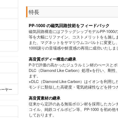
特長
PP-1000 の磁気回路技術をフィードバック
磁気回路構造にはフラッグシップモデルPP-100
等を大幅にリファイン、コストメリットをも施し
また、マグネットをサマリウムコバルトに変更し、従
1000譲りの音場感や鮮度感の再現に成功いたしま
高音質ボディー構造の継承
P-3で評価の高かったジュラルミン材のべースと
DLC（Diamond Like Carbon）処理※を
ます。
※DLC（Diamond Like Carbon）はイオ
モンドに類似した高硬度・電気絶縁性などを持つ
レーヤー
高音質素材の継承
従来から定評のある無垢ボロン材を採用したカンチ
コイル、純鉄コイルボビン等、PP-1000 を初
しております。