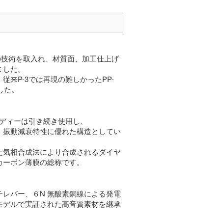
0の技術を取入れ、材質面、加工仕上げ
ました。
来P-3では再現の難しかったPP-
した。
ボディーは引き続き使用し、
行い、剛性、振動減衰特性に優れた構造としてい
ンを利用した気相合成法により合成されるダイヤ
カーボン薄膜の総称です。
レバー、６N 無酸素銅線による発電
め他モデルで実証された高音質素材を継承