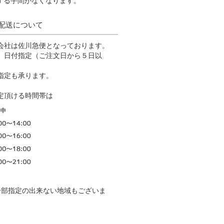
配送について
会社は佐川急便となっております。
、日付指定（ご注文日から５日以
、
指定も承ります。
定頂ける時間帯は
。
一部指定の出来ない地域もございま
）