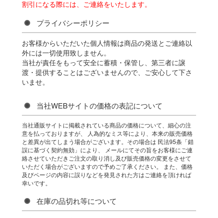
割引になる際には、ご連絡をいたします。
プライバシーポリシー
お客様からいただいた個人情報は商品の発送とご連絡以
外には一切使用致しません。
当社が責任をもって安全に蓄積・保管し、第三者に譲
渡・提供することはございませんので、ご安心して下さ
いませ。
当社WEBサイトの価格の表記について
当社通販サイトに掲載されている商品の価格について、細心の注
意を払っておりますが、 人為的なミス等により、本来の販売価格
と差異が出てしまう場合がございます。その場合は 民法95条「錯
誤に基づく契約無効」により、 メールにてその旨をお客様にご連
絡させていただきご注文の取り消し及び販売価格の変更をさせて
いただく場合がございますので予めご了承ください。 また、価格
及びページの内容に誤りなどを発見された方はご連絡を頂ければ
幸いです。
在庫の品切れ等について