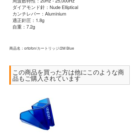
周波数特性：20Hz - 25,000Hz
ダイアモンド針：Nude Elliptical
カンチレバー：Aluminium
適正針圧：1.8g
自重：7.2g
商品名：ortofon/カートリッジ/2M Blue
この商品を買った方は他にこのような商
品もご購入されています