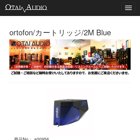
Toggl
navig
ortofon/カートリッジ/2M Blue
商品No： a00956