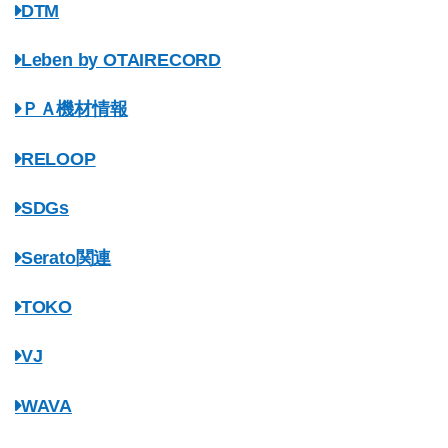
DTM
Leben by OTAIRECORD
ＰＡ機材情報
RELOOP
SDGs
Serato関連
TOKO
VJ
WAVA