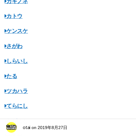
カキノネ
カトウ
ケンスケ
さがわ
しらいし
たる
ツカハラ
てらにし
ながはし
otai
on
2019年8月27日