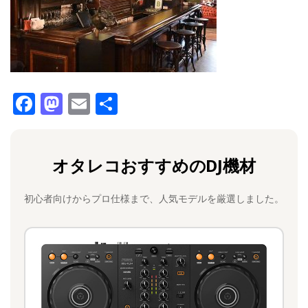
F
M
E
共
a
a
m
有
c
st
ai
オタレコおすすめのDJ機材
e
o
l
b
d
初心者向けからプロ仕様まで、人気モデルを厳選しました。
o
o
o
n
k