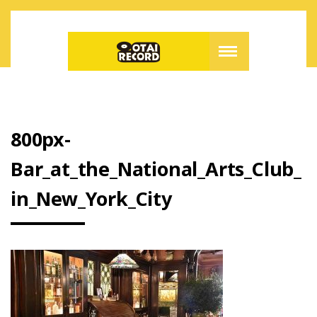
800px-
Bar_at_the_National_Arts_Club_
in_New_York_City