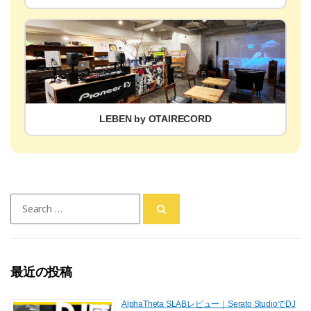
LEBEN by OTAIRECORD
Search
for:
最近の投稿
AlphaTheta SLABレビュー｜Serato StudioでDJ