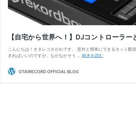
【自宅から世界へ！】DJコントローラ
こんにちは！オタレコさがわです。 意外と簡単にできるネット配
【自
きればいいのですが、なかなかそう …
続きを読む
宅
か
OTAIRECORD OFFICIAL BLOG
ら
世
界
へ！】
DJ
コ
ン
ト
ロ
ー